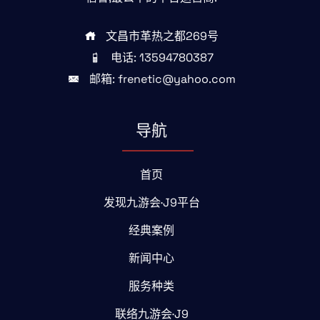
文昌市革热之都269号
电话: 13594780387
邮箱: frenetic@yahoo.com
导航
首页
发现九游会·J9平台
经典案例
新闻中心
服务种类
联络九游会·J9