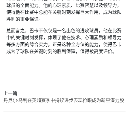
球员的全面能力。他的心理素质、比赛智慧以及领导力，
使得他在比赛中总能在关键时刻发挥巨大作用，成为球队
胜利的重要保证。
总而言之，巴卡不仅仅是一名出色的进攻球员，他在比赛
中的关键时刻发挥，体现了他在技术、心理素质和领导力
等多方面的综合实力。正是这种全方位的能力，使得巴卡
成为了球队在关键时刻的胜利保障，值得被高度评价。
上一篇
丹尼尔·马利在英超赛季中持续进步表现抢眼成为新星潜力股