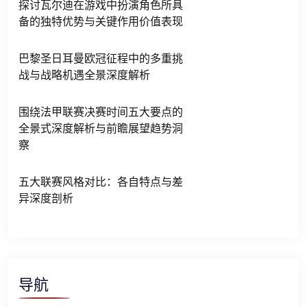
探讨瓦尔迪在游戏中扮演角色所具
备的独特优势与关键作用价值表现
巴黎圣日耳曼欧冠征程中的多重挑
战与战略机遇全景深度解析
围绕法甲联赛决赛时间五大要点的
全景式深度解析与前瞻展望趋势洞
察
五大联赛风格对比：各自特点与差
异深度剖析
导航