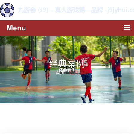
经典案例
经典案例
首页-