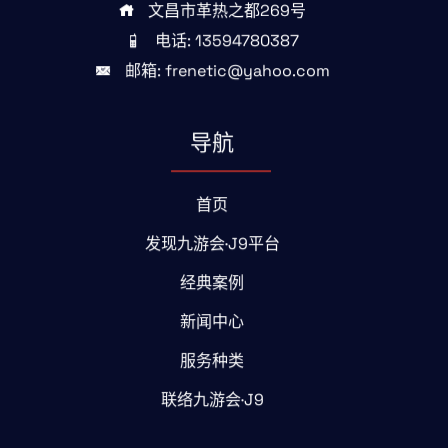
文昌市革热之都269号
电话: 13594780387
邮箱: frenetic@yahoo.com
导航
首页
发现九游会·J9平台
经典案例
新闻中心
服务种类
联络九游会·J9