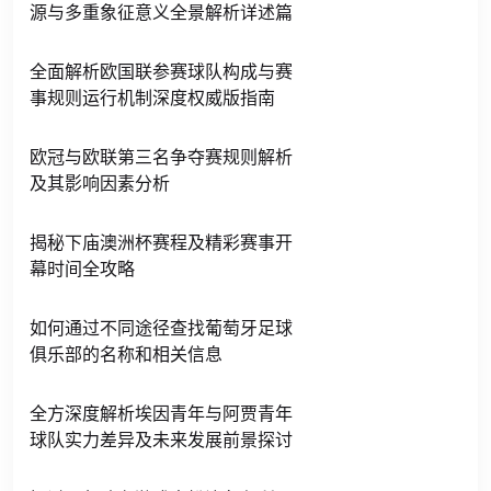
源与多重象征意义全景解析详述篇
全面解析欧国联参赛球队构成与赛
事规则运行机制深度权威版指南
欧冠与欧联第三名争夺赛规则解析
及其影响因素分析
揭秘下庙澳洲杯赛程及精彩赛事开
幕时间全攻略
如何通过不同途径查找葡萄牙足球
俱乐部的名称和相关信息
全方深度解析埃因青年与阿贾青年
球队实力差异及未来发展前景探讨