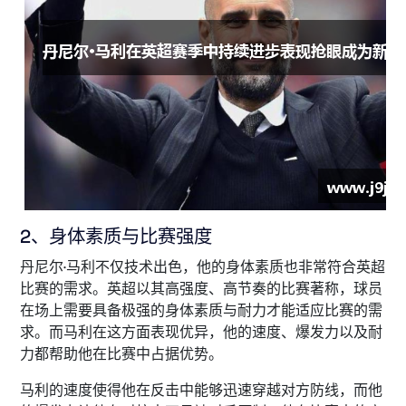
2、身体素质与比赛强度
丹尼尔·马利不仅技术出色，他的身体素质也非常符合英超
比赛的需求。英超以其高强度、高节奏的比赛著称，球员
在场上需要具备极强的身体素质与耐力才能适应比赛的需
求。而马利在这方面表现优异，他的速度、爆发力以及耐
力都帮助他在比赛中占据优势。
马利的速度使得他在反击中能够迅速穿越对方防线，而他