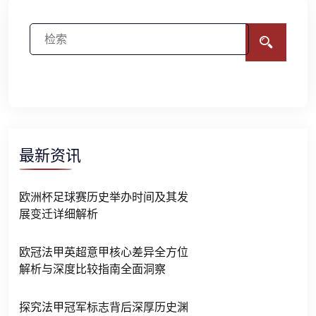
最新资讯
欧洲杯足球赛历史举办时间及其发
展变迁详细解析
欧冠法甲英超意甲核心差异全方位
解析与深度比较指南全面洞察
探究法甲冠军标志背后深厚历史渊