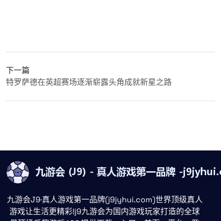
下一篇
特罗萨德在英超赛场逐渐崭露头角成就新星之路
九游会J9·真人游戏第一品牌(j9jyhui.com)世界顶级真人
游戏让生活更精彩!j9九游会为国内游戏玩家打造的全球