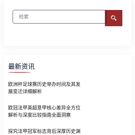
最新资讯
欧洲杯足球赛历史举办时间及其发
展变迁详细解析
欧冠法甲英超意甲核心差异全方位
解析与深度比较指南全面洞察
探究法甲冠军标志背后深厚历史渊