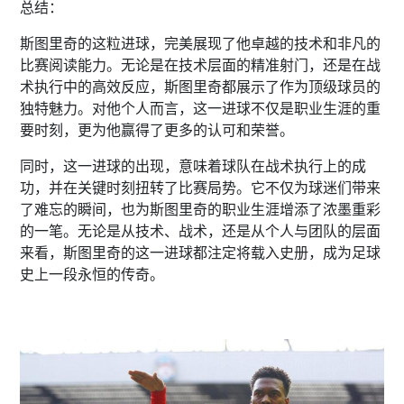
总结：
斯图里奇的这粒进球，完美展现了他卓越的技术和非凡的
比赛阅读能力。无论是在技术层面的精准射门，还是在战
术执行中的高效反应，斯图里奇都展示了作为顶级球员的
独特魅力。对他个人而言，这一进球不仅是职业生涯的重
要时刻，更为他赢得了更多的认可和荣誉。
同时，这一进球的出现，意味着球队在战术执行上的成
功，并在关键时刻扭转了比赛局势。它不仅为球迷们带来
了难忘的瞬间，也为斯图里奇的职业生涯增添了浓墨重彩
的一笔。无论是从技术、战术，还是从个人与团队的层面
来看，斯图里奇的这一进球都注定将载入史册，成为足球
史上一段永恒的传奇。