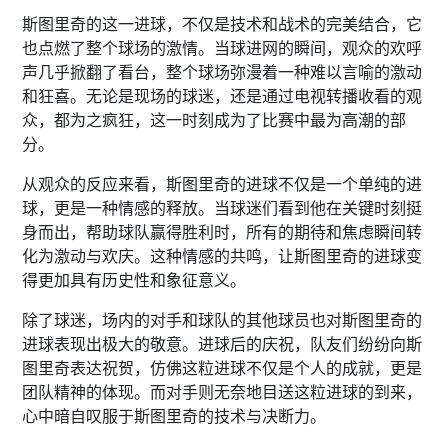
斯图里奇的这一进球，不仅是技术和战术的完美结合，它
也点燃了整个球场的激情。当球进网的瞬间，观众的欢呼
声几乎掀翻了看台，整个球场弥漫着一种难以言喻的激动
和狂喜。无论是现场的球迷，还是通过电视转播收看的观
众，都为之疯狂，这一时刻成为了比赛中最为高潮的部
分。
从观众的反应来看，斯图里奇的进球不仅是一个单纯的进
球，更是一种情感的释放。当球迷们看到他在关键时刻挺
身而出，帮助球队赢得胜利时，所有的期待和焦虑瞬间转
化为激动与欢庆。这种情感的共鸣，让斯图里奇的进球变
得更加具有历史性和象征意义。
除了球迷，场内的对手和球队的其他球员也对斯图里奇的
进球表现出极大的敬意。进球后的庆祝，队友们纷纷向斯
图里奇表达祝贺，仿佛这粒进球不仅是个人的成就，更是
团队精神的体现。而对手则无奈地目送这粒进球的到来，
心中暗自叹服于斯图里奇的技术与决断力。