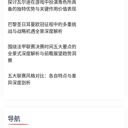
探讨瓦尔迪在游戏中扮演角色所具
备的独特优势与关键作用价值表现
巴黎圣日耳曼欧冠征程中的多重挑
战与战略机遇全景深度解析
围绕法甲联赛决赛时间五大要点的
全景式深度解析与前瞻展望趋势洞
察
五大联赛风格对比：各自特点与差
异深度剖析
导航