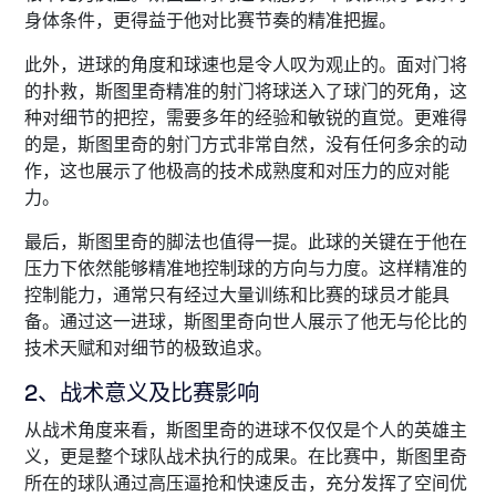
身体条件，更得益于他对比赛节奏的精准把握。
此外，进球的角度和球速也是令人叹为观止的。面对门将
的扑救，斯图里奇精准的射门将球送入了球门的死角，这
种对细节的把控，需要多年的经验和敏锐的直觉。更难得
的是，斯图里奇的射门方式非常自然，没有任何多余的动
作，这也展示了他极高的技术成熟度和对压力的应对能
力。
最后，斯图里奇的脚法也值得一提。此球的关键在于他在
压力下依然能够精准地控制球的方向与力度。这样精准的
控制能力，通常只有经过大量训练和比赛的球员才能具
备。通过这一进球，斯图里奇向世人展示了他无与伦比的
技术天赋和对细节的极致追求。
2、战术意义及比赛影响
从战术角度来看，斯图里奇的进球不仅仅是个人的英雄主
义，更是整个球队战术执行的成果。在比赛中，斯图里奇
所在的球队通过高压逼抢和快速反击，充分发挥了空间优