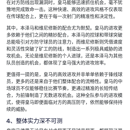
在对方防线出现漏洞时，皇马能够迅速抓住机会，毫不犹
豫地完成致命一击。这种快速、高效的进攻风格不仅表现
在传球配合上，更在于每一次射门的精准性和决定性。
其中，本泽马和维尼修斯的配合尤为默契。皇马的进攻更
多依赖于他们之间的精妙配合，本泽马的控球和带球突破
总能吸引对方防守球员的注意力，而维尼修斯则凭借速度
和灵活性突破了矿工的防线，制造出一系列极具威胁的进
攻机会。无论是维尼修斯的个人进球，还是本泽马为其他
队员创造的机会，都体现了皇马强大的进攻效率。
更值得一提的是，皇马的高效进攻并非单单依赖于锋线球
员，更多的还是来自于他们整体配合的流畅性。皇马的中
场球员不仅能够稳住比赛节奏，更通过精准的长短传结
合，为前锋制造了无数进攻机会。这种全队参与的进攻模
式，使得皇马即便面临对方的高压防守，依然能够保持持
续的威胁。
4、整体实力深不可测