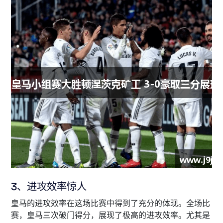
3、进攻效率惊人
皇马的进攻效率在这场比赛中得到了充分的体现。全场比
赛，皇马三次破门得分，展现了极高的进攻效率。尤其是