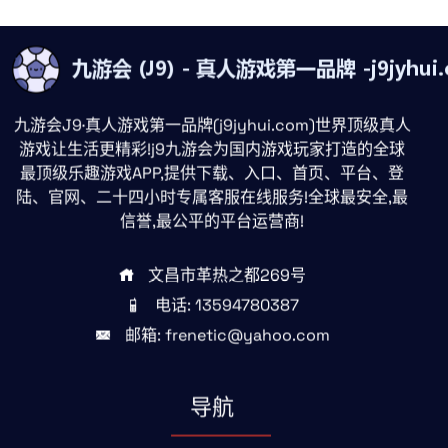
九游会J9·真人游戏第一品牌(j9jyhui.com)世界顶级真人
游戏让生活更精彩!j9九游会为国内游戏玩家打造的全球
最顶级乐趣游戏APP,提供下载、入口、首页、平台、登
陆、官网、二十四小时专属客服在线服务!全球最安全,最
信誉,最公平的平台运营商!
文昌市革热之都269号
电话: 13594780387
邮箱: frenetic@yahoo.com
导航