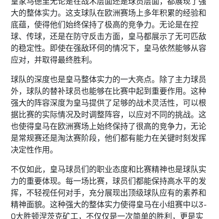
皇家马德里无论是在战术层面还是球员层面，都展现了强
大的整体实力。这支球队在欧洲赛场上多年积累的经验和
底蕴，使得他们始终保持了极高的竞争力。无论是在控
球、传球，还是在防守反击方面，皇马都展示了无可匹敌
的稳定性。即使在强敌环伺的情况下，皇马依然能够从容
应对，并取得最终胜利。
球队的深度也是皇马整体实力的一大亮点。除了主力球员
外，球队的替补球员也能够在比赛中起到重要作用。这种
强大的阵容深度为皇马提供了足够的战术灵活性，可以根
据比赛的实际情况及时调整阵容，以应对不同的挑战。这
也使得皇马在欧洲赛场上始终保持了很高的竞争力，无论
是常规赛还是淘汰赛阶段，他们都有能力在关键时刻发挥
决定性作用。
不仅如此，皇马球员们的职业态度和比赛精神也是球队实
力的重要体现。每一场比赛，球员们都能保持高水平的发
挥，不轻视任何对手，充分展现出顶级球队应有的素养和
精神面貌。这种强大的整体实力使得皇马在小组赛中以3-
0大胜顿涅茨克矿工，不仅仅是一次简单的胜利，更是实