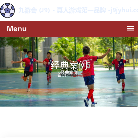
经典案例
经典案例
首页-