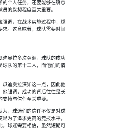
晰的个人任务，还要能够在瞬息
球员的默契程度至关重要。
拉强调，在战术实施过程中，球
要求。这意味着，球队需要时间
。
瓜迪奥拉多次强调，球队的成功
是球队的第十二人，而他们的情
。瓜迪奥拉深知这一点，因此他
。他强调，成功的背后往往是长
的支持与信任至关重要。
认为，球迷们的信任不仅是对球
变是为了追求更高的竞技水平，
此，球迷需要相信，虽然短期可