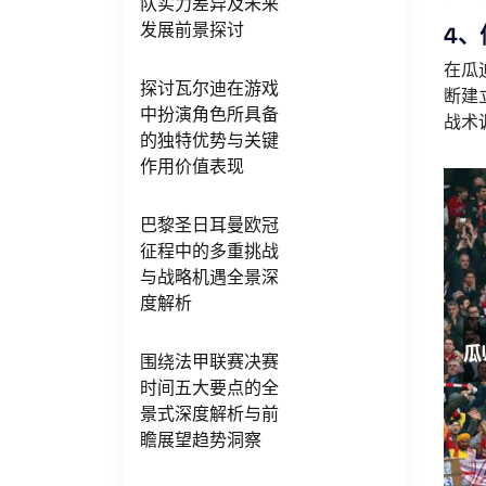
队实力差异及未来
发展前景探讨
4、
在瓜
探讨瓦尔迪在游戏
断建
中扮演角色所具备
战术
的独特优势与关键
作用价值表现
巴黎圣日耳曼欧冠
征程中的多重挑战
与战略机遇全景深
度解析
围绕法甲联赛决赛
时间五大要点的全
景式深度解析与前
瞻展望趋势洞察