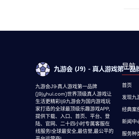
导航
首页
九游会J9·真人游戏第一品牌
(j9jyhui.com)世界顶级真人游戏让
发现九游
生活更精彩!j9九游会为国内游戏玩
家打造的全球最顶级乐趣游戏APP,
经典案
提供下载、入口、首页、平台、登
新闻中
陆、官网、二十四小时专属客服在
线服务!全球最安全,最信誉,最公平的
服务种
平台运营商!