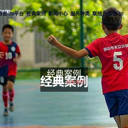
会·J9平台
经典案例
新闻中心
服务种类
联络九游会·J9
经典案例
首页-
经典案例