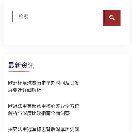
最新资讯
欧洲杯足球赛历史举办时间及其发
展变迁详细解析
欧冠法甲英超意甲核心差异全方位
解析与深度比较指南全面洞察
探究法甲冠军标志背后深厚历史渊