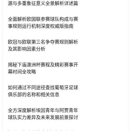
源与多重象征意义全景解析详述篇
全面解析欧国联参赛球队构成与赛
事规则运行机制深度权威版指南
欧冠与欧联第三名争夺赛规则解析
及其影响因素分析
揭秘下庙澳洲杯赛程及精彩赛事开
幕时间全攻略
如何通过不同途径查找葡萄牙足球
俱乐部的名称和相关信息
全方深度解析埃因青年与阿贾青年
球队实力差异及未来发展前景探讨