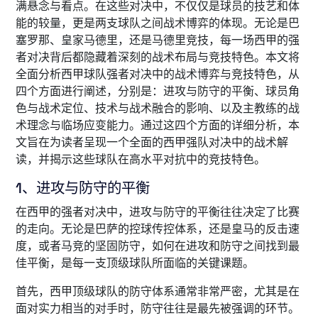
满悬念与看点。在这些对决中，不仅仅是球员的技艺和体
能的较量，更是两支球队之间战术博弈的体现。无论是巴
塞罗那、皇家马德里，还是马德里竞技，每一场西甲的强
者对决背后都隐藏着深刻的战术布局与竞技特色。本文将
全面分析西甲球队强者对决中的战术博弈与竞技特色，从
四个方面进行阐述，分别是：进攻与防守的平衡、球员角
色与战术定位、技术与战术融合的影响、以及主教练的战
术理念与临场应变能力。通过这四个方面的详细分析，本
文旨在为读者呈现一个全面的西甲强队对决中的战术解
读，并揭示这些球队在高水平对抗中的竞技特色。
1、进攻与防守的平衡
在西甲的强者对决中，进攻与防守的平衡往往决定了比赛
的走向。无论是巴萨的控球传控体系，还是皇马的反击速
度，或者马竞的坚固防守，如何在进攻和防守之间找到最
佳平衡，是每一支顶级球队所面临的关键课题。
首先，西甲顶级球队的防守体系通常非常严密，尤其是在
面对实力相当的对手时，防守往往是最先被强调的环节。