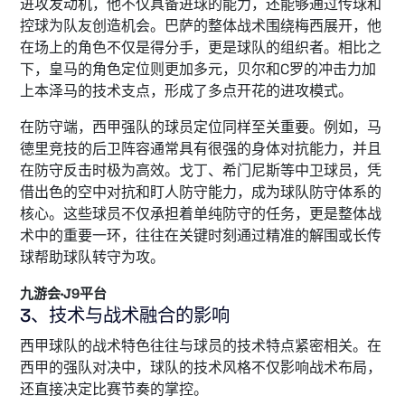
进攻发动机，他不仅具备进球的能力，还能够通过传球和
控球为队友创造机会。巴萨的整体战术围绕梅西展开，他
在场上的角色不仅是得分手，更是球队的组织者。相比之
下，皇马的角色定位则更加多元，贝尔和C罗的冲击力加
上本泽马的技术支点，形成了多点开花的进攻模式。
在防守端，西甲强队的球员定位同样至关重要。例如，马
德里竞技的后卫阵容通常具有很强的身体对抗能力，并且
在防守反击时极为高效。戈丁、希门尼斯等中卫球员，凭
借出色的空中对抗和盯人防守能力，成为球队防守体系的
核心。这些球员不仅承担着单纯防守的任务，更是整体战
术中的重要一环，往往在关键时刻通过精准的解围或长传
球帮助球队转守为攻。
九游会·J9平台
3、技术与战术融合的影响
西甲球队的战术特色往往与球员的技术特点紧密相关。在
西甲的强队对决中，球队的技术风格不仅影响战术布局，
还直接决定比赛节奏的掌控。