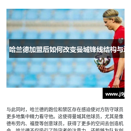
与此同时，哈兰德的跑位和禁区存在感迫使对方防守球员
更多地集中精力看守他。这使得曼城其他球员，尤其是像
德布劳内、福登等创意球员，获得了更多的空间去创造机
会。哈兰德不仅吸引了防守者的注意力，还能够为队友创