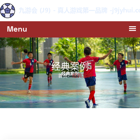
经典案例
经典案例
首页-