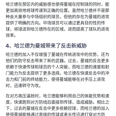
哈兰德在禁区内的威胁感也使得曼城在控制球的同时，能
更加高效地将球传递到正确的位置。虽然哈兰德并不是那
种会大量参与中场组织的球员，但他的存在为曼城的进攻
提供了明确的方向。中场球员可以通过更具目的性的传
球，将球送到哈兰德所在的区域，进而提高了球队的进攻
效率。
4、哈兰德为曼城带来了反击新威胁
哈兰德的加入不仅增强了曼城在传统进攻中的优势，还为
他们的防守反击带来了新的武器。过去，曼城的反击更多
依赖于快速传球和球员的个人突破，而哈兰德的速度和射
门能力为反击提供了更多选择。哈兰德在快速反击中的冲
击力和门前的终结能力，使得曼城能够在对手压上进攻
时，迅速转守为攻。
在对方高压逼抢时，哈兰德能够利用自己的体能优势和速
度，快速跑到对方防线后面接到传球，造成威胁。相比之
下，过去的曼城在反击中更多依赖控球，而哈兰德的加入
使得曼城能够通过直接的传球或者长传迅速打穿对方防