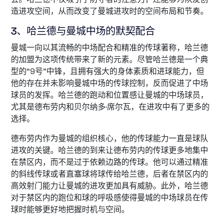
造进攻空间，从而改变了曼城进攻时的空间布局和节奏。
3、哈兰德与曼城中场的默契配合
曼城一向以其流畅的中场配合和精准的传球著称，哈兰德
的加盟为这项传统带来了新的元素。尽管哈兰德是一个典
型的“9号”中锋，且拥有强大的身体素质和进球能力，但
他的存在并未影响曼城中场的传球控制，反而促进了中场
球员的发挥。哈兰德的跑动和位置感让曼城的中场球员，
尤其是德布劳内和贝尔纳多·席尔瓦，在进攻中有了更多的
选择。
德布劳内作为曼城的组织核心，他的传球能力一直是球队
进攻的关键。哈兰德的到来让德布劳内的传球更多地集中
在禁区内，而不是过于依赖边路的传球。他可以通过精准
的斜线传球或者直塞球将球传给哈兰德，后者在禁区内的
高效射门能力让曼城的进攻更加具有威胁。此外，哈兰德
对于禁区内的跑位和球的呼吸感使得曼城的中场球员在传
球时能够更好地把握时机与空间。