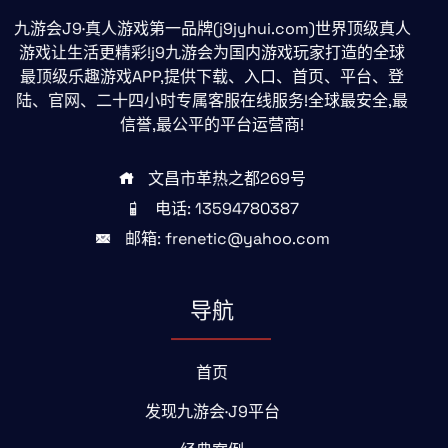
九游会J9·真人游戏第一品牌(j9jyhui.com)世界顶级真人
游戏让生活更精彩!j9九游会为国内游戏玩家打造的全球
最顶级乐趣游戏APP,提供下载、入口、首页、平台、登
陆、官网、二十四小时专属客服在线服务!全球最安全,最
信誉,最公平的平台运营商!
文昌市革热之都269号
电话: 13594780387
邮箱: frenetic@yahoo.com
导航
首页
发现九游会·J9平台