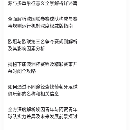
源与多重象征意义全景解析详述篇
全面解析欧国联参赛球队构成与赛
事规则运行机制深度权威版指南
欧冠与欧联第三名争夺赛规则解析
及其影响因素分析
揭秘下庙澳洲杯赛程及精彩赛事开
幕时间全攻略
如何通过不同途径查找葡萄牙足球
俱乐部的名称和相关信息
全方深度解析埃因青年与阿贾青年
球队实力差异及未来发展前景探讨