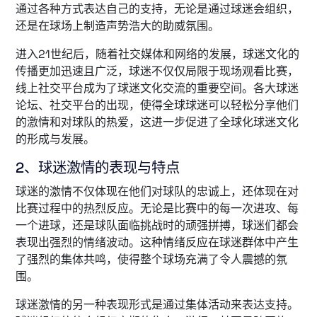
通过各种方式表达自己的支持，无论是通过球迷会组织，
还是在球场上制造声势浩大的助威氛围。
进入21世纪后，随着社交媒体和网络的发展，球迷文化的
传播更加迅速且广泛，球迷不仅仅局限于现场观看比赛，
线上社交平台成为了球迷文化交流的重要空间。各大球迷
论坛、社交平台的出现，使得全球球迷可以轻松分享他们
的激情和对球队的热爱，这进一步促进了全球化球迷文化
的形成与发展。
2、球迷激情的表现与特点
球迷的激情不仅体现在他们对球队的忠诚上，还体现在对
比赛过程中的热烈反应。无论是比赛中的每一次进攻、每
一个进球，还是球队面临挑战时的顽强拼搏，球迷们都会
表现出强烈的情绪波动。这种情绪反应在球迷群体中产生
了强烈的集体共鸣，使得整个球场充满了令人震撼的氛
围。
球迷激情的另一种表现形式是通过集体活动来表达支持。