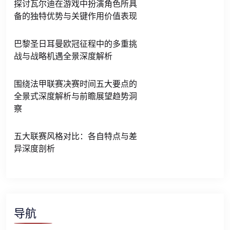
探讨瓦尔迪在游戏中扮演角色所具
备的独特优势与关键作用价值表现
巴黎圣日耳曼欧冠征程中的多重挑
战与战略机遇全景深度解析
围绕法甲联赛决赛时间五大要点的
全景式深度解析与前瞻展望趋势洞
察
五大联赛风格对比：各自特点与差
异深度剖析
导航