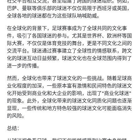
社交平台相互交流，甚至组建了跨国的球迷组织。例如，
巴萨、曼联等俱乐部的球迷不仅仅局限于西班牙或英国，
全球各地的球迷都在为这些球队呐喊助威。
在全球化的背景下，足球赛事成为了全球共同的文化事
件，吸引了各国球迷的参与。尤其是世界杯、欧洲杯等国
际大赛，不仅仅是体育竞技的舞台，更是不同文化之间的
交流平台。球迷通过赛事建立了全球性的情感联系，跨文
化的球迷互动日益频繁，球迷文化也在全球范围内得到了
进一步的传播。
然而，全球化也带来了球迷文化的一些挑战。随着足球商
业化程度的加深，一些原本富有激情和民间特色的球迷文
化开始受到商业化和大企业的影响，出现了“商业化球迷”
的现象。此外，全球化带来的球迷文化同质化问题也逐渐
显现，一些传统和地方特色较强的球迷文化可能面临消失
的风险。
总结：