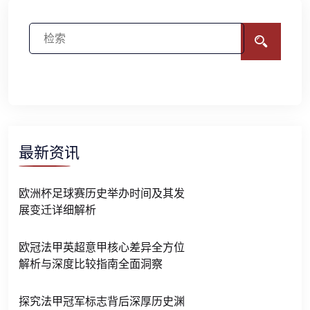
最新资讯
欧洲杯足球赛历史举办时间及其发
展变迁详细解析
欧冠法甲英超意甲核心差异全方位
解析与深度比较指南全面洞察
探究法甲冠军标志背后深厚历史渊