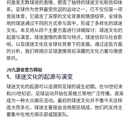
何激发无数球迷的激情，塑造了独特的球迷文化和信仰体
系。足球作为世界最受欢迎的运动之一，已不仅仅是一项
竞技体育，它蕴含了深厚的文化背景和情感纽带，全球各
地的球迷通过不同的方式参与其中，形成了多样化的球迷
文化。本文将从四个主要方面进行详细探讨：球迷文化的
起源与演变，球迷激情的表现与特点，球迷信仰与社会影
响，以及球迷文化在全球化背景下的发展。通过这些方面
的分析，我们将揭示足球激情背后深藏的文化力量与情感
依托。
J9九游会官方网站
1、球迷文化的起源与演变
球迷文化的起源可以追溯到足球的诞生初期。在19世纪末
和20世纪初，足球运动开始在英格兰等地广泛传播，逐渐
成为一种大众娱乐活动。最初的球迷文化并不像今天这样
庞大而多元，球迷主要是由当地居民组成，他们的支持主
要集中在地方俱乐部或国家队。