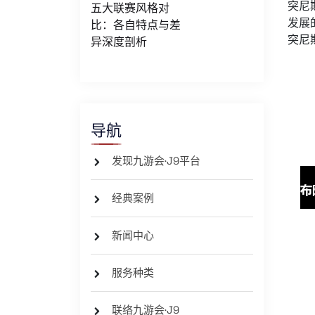
突尼
五大联赛风格对
发展
比：各自特点与差
突尼
异深度剖析
导航
发现九游会·J9平台
经典案例
新闻中心
服务种类
联络九游会·J9