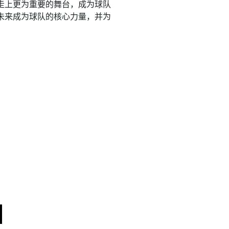
走上更为重要的舞台，成为球队
未来成为球队的核心力量，并为