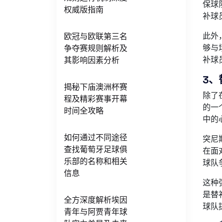
保球
权威版指南
补球
此外
欧冠与欧联第三名
够与
争夺赛规则解析及
补球
其影响因素分析
3、
揭秘下庙澳洲杯赛
除了
程及精彩赛事开幕
的一
时间全攻略
中的
如何通过不同途径
突尼
查找葡萄牙足球俱
在面
乐部的名称和相关
球队
信息
这种
是替
全方深度解析埃因
球队
青年与阿贾青年球