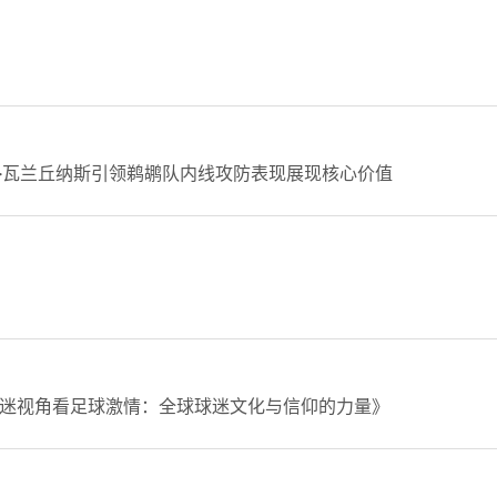
·瓦兰丘纳斯引领鹈鹕队内线攻防表现展现核心价值
迷视角看足球激情：全球球迷文化与信仰的力量》