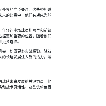
了外界的广泛关注。这些替补球
未来的比赛中，他们有望成为球
，年轻的中场球员扎哈里和前锋
占据更加重要的位置。随着他们
供更多选择。
机会，积累更多实战经验。随着
队的长远发展注入新的活力。这
为球队未来发展的关键力量。他
质和战术灵活性。这些优势使得