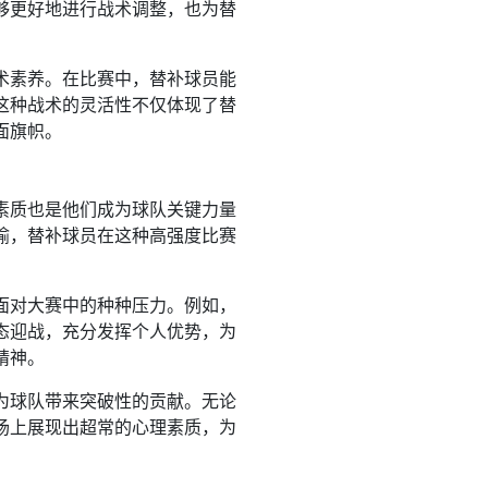
够更好地进行战术调整，也为替
术素养。在比赛中，替补球员能
这种战术的灵活性不仅体现了替
面旗帜。
素质也是他们成为球队关键力量
喻，替补球员在这种高强度比赛
面对大赛中的种种压力。例如，
态迎战，充分发挥个人优势，为
精神。
为球队带来突破性的贡献。无论
场上展现出超常的心理素质，为
。