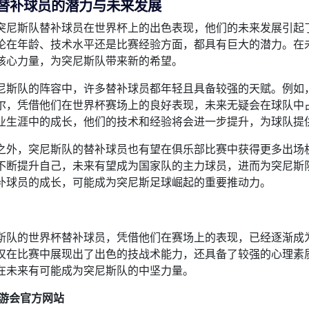
替补球员的潜力与未来发展
突尼斯队替补球员在世界杯上的出色表现，他们的未来发展引起
论在年龄、技术水平还是比赛经验方面，都具有巨大的潜力。在
核心力量，为突尼斯队带来新的希望。
尼斯队的阵容中，许多替补球员都年轻且具备较强的天赋。例如
尔，凭借他们在世界杯赛场上的良好表现，未来无疑会在球队中
业生涯中的成长，他们的技术和经验将会进一步提升，为球队提
之外，突尼斯队的替补球员也有望在俱乐部比赛中获得更多出场
不断提升自己，未来有望成为国家队的主力球员，进而为突尼斯
补球员的成长，可能成为突尼斯足球崛起的重要推动力。
：
斯队的世界杯替补球员，凭借他们在赛场上的表现，已经逐渐成
仅在比赛中展现出了出色的技战术能力，还具备了较强的心理素
在未来有可能成为突尼斯队的中坚力量。
九游会官方网站