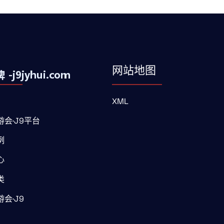
网站地图
XML
会·J9平台
例
心
类
会·J9