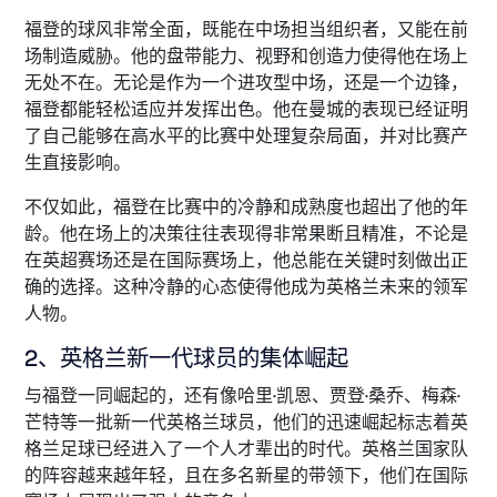
福登的球风非常全面，既能在中场担当组织者，又能在前
场制造威胁。他的盘带能力、视野和创造力使得他在场上
无处不在。无论是作为一个进攻型中场，还是一个边锋，
福登都能轻松适应并发挥出色。他在曼城的表现已经证明
了自己能够在高水平的比赛中处理复杂局面，并对比赛产
生直接影响。
不仅如此，福登在比赛中的冷静和成熟度也超出了他的年
龄。他在场上的决策往往表现得非常果断且精准，不论是
在英超赛场还是在国际赛场上，他总能在关键时刻做出正
确的选择。这种冷静的心态使得他成为英格兰未来的领军
人物。
2、英格兰新一代球员的集体崛起
与福登一同崛起的，还有像哈里·凯恩、贾登·桑乔、梅森·
芒特等一批新一代英格兰球员，他们的迅速崛起标志着英
格兰足球已经进入了一个人才辈出的时代。英格兰国家队
的阵容越来越年轻，且在多名新星的带领下，他们在国际