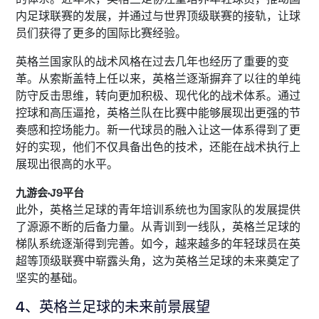
内足球联赛的发展，并通过与世界顶级联赛的接轨，让球
员们获得了更多的国际比赛经验。
英格兰国家队的战术风格在过去几年也经历了重要的变
革。从索斯盖特上任以来，英格兰逐渐摒弃了以往的单纯
防守反击思维，转向更加积极、现代化的战术体系。通过
控球和高压逼抢，英格兰队在比赛中能够展现出更强的节
奏感和控场能力。新一代球员的融入让这一体系得到了更
好的实现，他们不仅具备出色的技术，还能在战术执行上
展现出很高的水平。
九游会·J9平台
此外，英格兰足球的青年培训系统也为国家队的发展提供
了源源不断的后备力量。从青训到一线队，英格兰足球的
梯队系统逐渐得到完善。如今，越来越多的年轻球员在英
超等顶级联赛中崭露头角，这为英格兰足球的未来奠定了
坚实的基础。
4、英格兰足球的未来前景展望