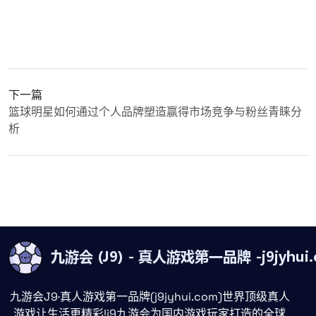
下一篇
篮球明星如何通过个人品牌塑造赢得市场竞争与粉丝青睐分
析
九游会J9·真人游戏第一品牌(j9jyhui.com)世界顶级真人
游戏让生活更精彩!j9九游会为国内游戏玩家打造的全球