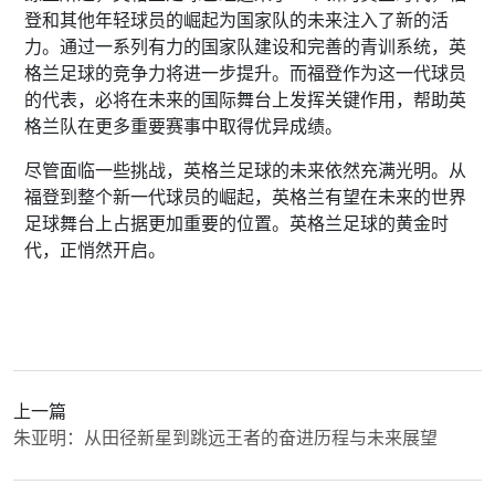
登和其他年轻球员的崛起为国家队的未来注入了新的活
力。通过一系列有力的国家队建设和完善的青训系统，英
格兰足球的竞争力将进一步提升。而福登作为这一代球员
的代表，必将在未来的国际舞台上发挥关键作用，帮助英
格兰队在更多重要赛事中取得优异成绩。
尽管面临一些挑战，英格兰足球的未来依然充满光明。从
福登到整个新一代球员的崛起，英格兰有望在未来的世界
足球舞台上占据更加重要的位置。英格兰足球的黄金时
代，正悄然开启。
上一篇
朱亚明：从田径新星到跳远王者的奋进历程与未来展望