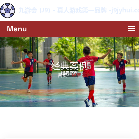
经典案例
经典案例
首页-