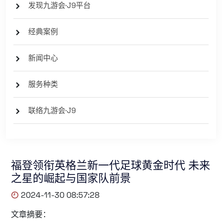
发现九游会·J9平台
经典案例
新闻中心
服务种类
联络九游会·J9
福登领衔英格兰新一代足球黄金时代 未来
之星的崛起与国家队前景
2024-11-30 08:57:28
文章摘要：