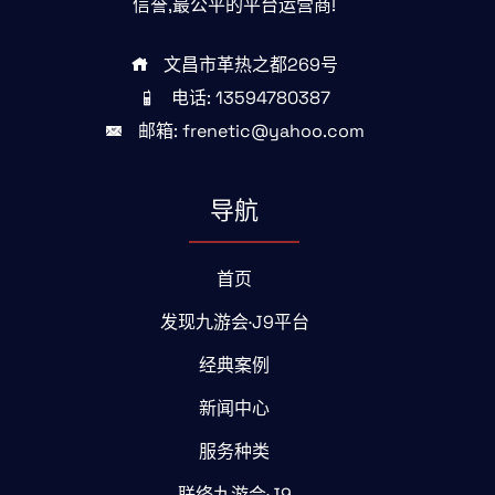
信誉,最公平的平台运营商!
文昌市革热之都269号
电话: 13594780387
邮箱: frenetic@yahoo.com
导航
首页
发现九游会·J9平台
经典案例
新闻中心
服务种类
联络九游会·J9