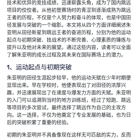
技术和优异的竞技成绩，迅速崭露头角，成为了国内跳远
项目的佼佼者。从他初登赛场时的青涩到逐渐成熟为跳远
王者的历程，不仅是个人努力和奋斗的体现，也是中国田
径发展与突破的一个缩影。本文将从四个方面详细阐述朱
亚明从田径新星到跳远王者的奋进历程，分别为他的运动
起点与初期突破、技战术的不断完善、心理素质的锤炼与
提升以及他对未来的展望。通过这些内容，读者可以全面
了解朱亚明的成长过程及其未来在国际赛场上的潜力。
1、运动起点与初期突破
朱亚明的田径生涯起步较早，他的运动天赋在少年时期便
显现出来。早在学校时，他便表现出了对田径的浓厚兴
趣，并迅速展现出了在速度与爆发力方面的天赋。朱亚明
的入门可以追溯到当时的地方训练班，经过了短跑、跳远
等项目的多次尝试，最终选择了跳远作为自己的主攻方
向。这一选择，不仅为他奠定了专业发展的基础，也为日
后的突破积累了重要的经验。
初期的朱亚明并不具备像现在这样无可匹敌的实力，反而