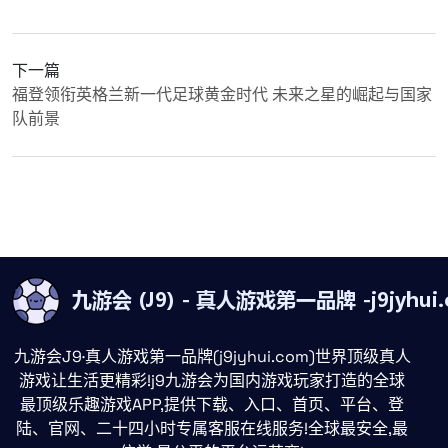
下一篇
福登领衔英格兰新一代足球黄金时代 未来之星的崛起与国家
队前景
九游会J9·真人游戏第一品牌(j9jyhui.com)世界顶级真人
游戏让生活更精彩!j9九游会为国内游戏玩家打造的全球
最顶级乐趣游戏APP,提供下载、入口、首页、平台、登
陆、官网、二十四小时专属客服在线服务!全球最安全,最