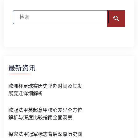
最新资讯
欧洲杯足球赛历史举办时间及其发
展变迁详细解析
欧冠法甲英超意甲核心差异全方位
解析与深度比较指南全面洞察
探究法甲冠军标志背后深厚历史渊