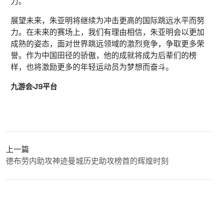
力。
展望未来，朱亚明将继续为冲击更高的国际跳远水平而努
力。在未来的赛场上，我们有理由相信，朱亚明会以更加
成熟的姿态，面对世界跳远领域的激烈竞争，争取更多荣
誉。作为中国田径的骄傲，他的成就将成为后辈们的榜
样，也将激励更多的年轻运动员为梦想而奋斗。
九游会·J9平台
上一篇
德布劳内助攻神迹曼城历史助攻榜首的辉煌时刻