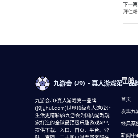
下一篇
拜仁粉
导航
首页
九游会J9·真人游戏第一品牌
(j9jyhui.com)世界顶级真人游戏让
发现九游
生活更精彩!j9九游会为国内游戏玩
家打造的全球最顶级乐趣游戏APP,
经典案
提供下载、入口、首页、平台、登
新闻中
陆、官网、二十四小时专属客服在