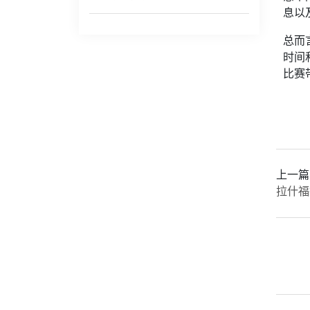
息以
总而
时间
比赛
上一篇
拉什福