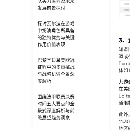
队实力差异及未来
发展前景探讨
探讨瓦尔迪在游戏
中扮演角色所具备
的独特优势与关键
3、
作用价值表现
知道
道或
巴黎圣日耳曼欧冠
ent
征程中的多重挑战
体如 
与战略机遇全景深
度解析
九游会
在美国
ci
围绕法甲联赛决赛
道限
时间五大要点的全
景式深度解析与前
此外
瞻展望趋势洞察
11:
地区