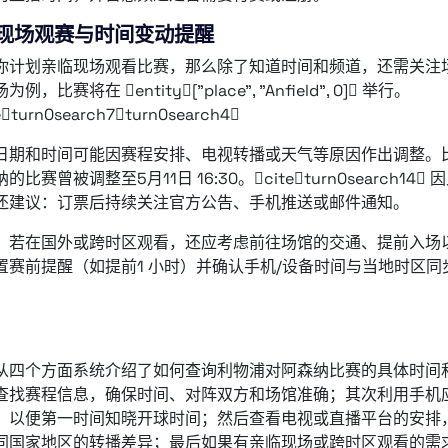
现场观赛与时间变动提醒
你计划亲临现场观看比赛，那么除了知道时间和频道，还需关注
例，比赛将在 entity["place", "Anfield", 0] 举行。
eturn0search7turn0search4
日期和时间可能因赛程安排、电视转播或天气等原因作出调整。
的比赛曾被调整至5月11日 16:30。citeturn0search
还建议：订票后持续关注官方公告、手机推送或邮件通知。
，若在国外或跨时区观看，还应考虑前往场馆的交通、提前入场
置赛前提醒（如提前1 小时）并确认手机/设备时间与当地时区
：
从四个方面系统介绍了如何查询利物浦对阿森纳比赛的具体时间
查找赛程信息，确保时间、对阵双方和场馆准确；其次利用手机
，以便第一时间知晓开球时间；然后查看电视或直播平台的安排
同国家地区的转播差异；最后如果有亲临现场或跨时区观看的需