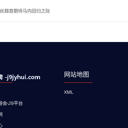
丝翘首期待马内回归之际
网站地图
XML
会·J9平台
例
心