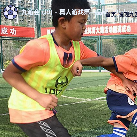
首页
发现九游