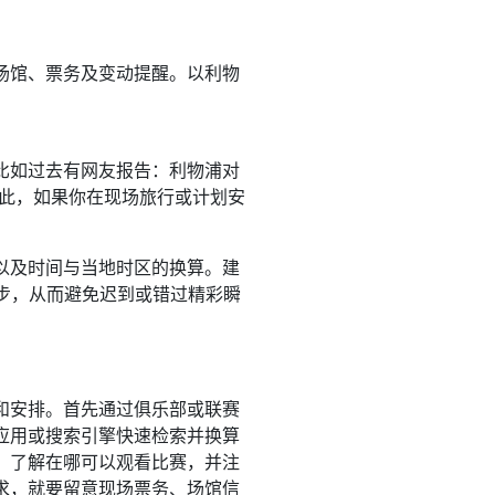
场馆、票务及变动提醒。以利物
比如过去有网友报告：利物浦对
14 因此，如果你在现场旅行或计划安
以及时间与当地时区的换算。建
同步，从而避免迟到或错过精彩瞬
和安排。首先通过俱乐部或联赛
应用或搜索引擎快速检索并换算
，了解在哪可以观看比赛，并注
求，就要留意现场票务、场馆信