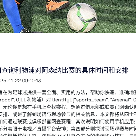
何查询利物浦对阿森纳比赛的具体时间和安排
25-11-22 09:10:13
在为足球迷提供一套全面、实用的方法，帮助你快速、准确地查询 enti
erpool", 0]（利物浦）对 entity["sports_team", "Ars
。无论你是想在手机上查找赛程、想通过俱乐部或联赛官网确认
安排、或是了解到场馆与现场参与的相关信息，本文都将从四个
如何通过联赛或俱乐部官网查赛程；其次说明如何使用手机应用
部分着眼于电视／直播平台安排；第四部分则探讨现场观赛与时