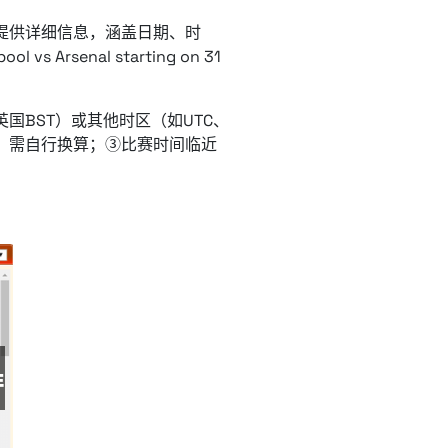
提供详细信息，涵盖日期、时
Arsenal starting on 31
国BST）或其他时区（如UTC、
，需自行换算；③比赛时间临近