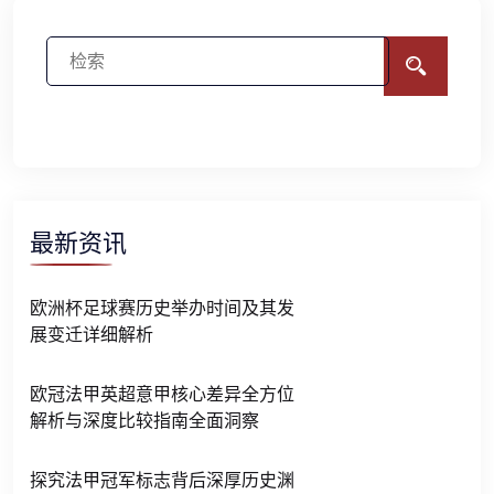
最新资讯
欧洲杯足球赛历史举办时间及其发
展变迁详细解析
欧冠法甲英超意甲核心差异全方位
解析与深度比较指南全面洞察
探究法甲冠军标志背后深厚历史渊