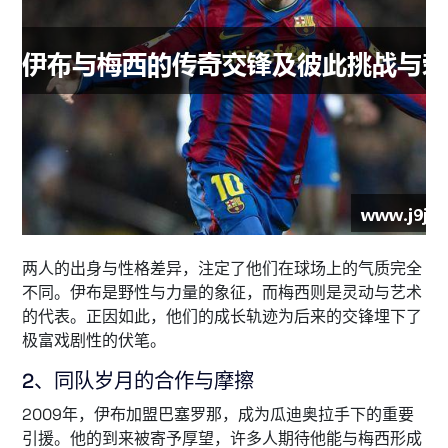
两人的出身与性格差异，注定了他们在球场上的气质完全
不同。伊布是野性与力量的象征，而梅西则是灵动与艺术
的代表。正因如此，他们的成长轨迹为后来的交锋埋下了
极富戏剧性的伏笔。
2、同队岁月的合作与摩擦
2009年，伊布加盟巴塞罗那，成为瓜迪奥拉手下的重要
引援。他的到来被寄予厚望，许多人期待他能与梅西形成