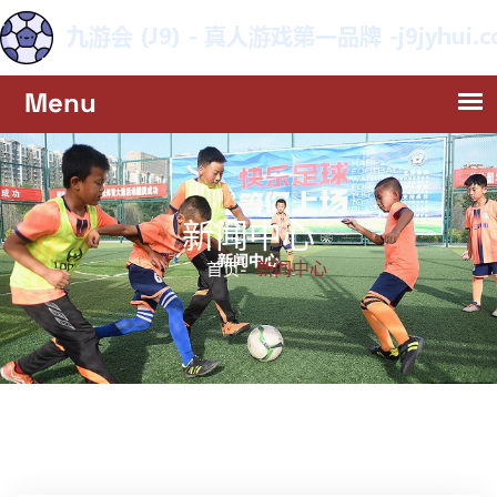
新闻中心
新闻中心
首页-