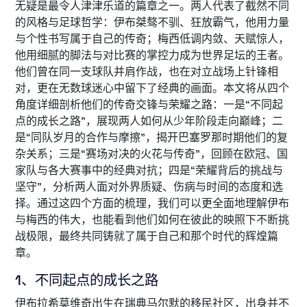
无疑是最令人津津乐道的篇章之一。两人代表了截然不同
的风格与足球哲学：伊布桀骜不驯、狂放霸气，他用力量
与个性书写属于自己的传奇；梅西低调内敛、天赋惊人，
他用细腻的脚法与对比赛的掌控力成为世界足坛的王者。
他们曾在同一支球队并肩作战，也在对立战场上针锋相
对，更在无数球迷心中留下了经典的画面。本文将从四个
角度详细剖析他们的传奇交锋与荣耀之路：一是“不同起
点的成长之路”，展现两人如何从少年阶段走向巅峰；二
是“同队岁月的合作与摩擦”，揭开巴塞罗那时期他们的复
杂关系；三是“赛场对决的火花与传奇”，回顾在欧冠、国
家队与各大赛事中的经典对抗；四是“荣耀背后的挑战与
坚守”，分析两人面对外界质疑、伤病与时间的态度和选
择。通过这四个方面的梳理，我们可以更全面地理解伊布
与梅西的伟大，也能看到他们如何在彼此的映照下不断挑
战极限，最终共同铸就了属于自己和那个时代的辉煌篇
章。
1、不同起点的成长之路
伊布拉希莫维奇出生在瑞典马尔默的移民社区，出身并不