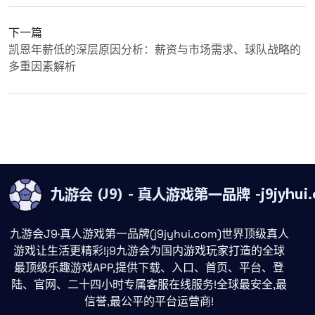
下一篇
凯恩年薪低的深层原因分析：薪资与市场需求、球队战略的
多重因素解析
九游会J9·真人游戏第一品牌(j9jyhui.com)世界顶级真人
游戏让生活更精彩!j9九游会为国内游戏玩家打造的全球
最顶级乐趣游戏APP,提供下载、入口、首页、平台、登
陆、官网、二十四小时专属客服在线服务!全球最安全,最
信誉,最公平的平台运营商!