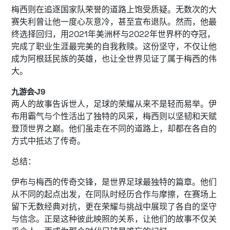
梅西则在追逐国家队荣誉的道路上饱受质疑。无数次的大
赛失利曾让他一度心灰意冷，甚至宣布退队。然而，他最
终选择回归，用2021年美洲杯与2022年世界杯的夺冠，
完成了职业生涯最完美的自我救赎。这份坚守，不仅让他
成为阿根廷民族的英雄，也让全世界见证了属于梅西的伟
大。
九游会·J9
两人的故事告诉世人，足球的荣耀从来不是轻而易举。伊
布用霸气与个性活出了独特的风采，梅西则以坚韧和天赋
登顶世界之巅。他们虽走在不同的道路上，却都在各自的
方式中抵达了传奇。
总结：
伊布与梅西的传奇交锋，是世界足球最独特的篇章。他们
从不同的起点出发，在同队时经历合作与摩擦，在赛场上
留下无数经典对抗，更在荣耀与挑战中展现了各自的坚守
与信念。正是这种彼此映照的关系，让他们的故事不仅关