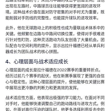
边路空档牵制防守，从而为中路的攻击手创造空间。当他
出现在左路时，中路球员往往能够获得更宽阔的进攻环
境。这种战术价值在面对防守密集的对手时尤为重要，既
能削弱对手防线的完整性，也能提升球队的进攻效率。
此外，他在无球跑动上的积极性也成为曼联战术体系中的
关键。他频繁在边路与中路间切换位置，使得对手很难进
行针对性盯防，这种灵活跑动为队友创造了大量机会。团
队配合与空间利用的提升，显示出拉什福德已经从单兵利
器成长为团队战术的核心拼图。
4、心理层面与战术适应成长
心理层面的成长是拉什福德在2022赛季的重要转折点。
经历过前几个赛季的起伏，他在新赛季展现了更强的自信
心与稳定性。这种心理层面的提升，使他能够在关键比赛
中展现出更冷静的判断力和更高效的发挥。
战术适应性方面，他表现出极强的学习能力。在面对不同
对手时，他能够快速调整自己的跑动路线与进攻方式。例
如，在面对高位压迫的球队时，他更多选择利用反击中的