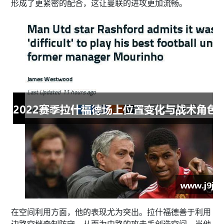
形成了更紧密的配合，这让曼联的进攻更加流畅。
在空间利用方面，他的表现尤为突出。拉什福德善于利用