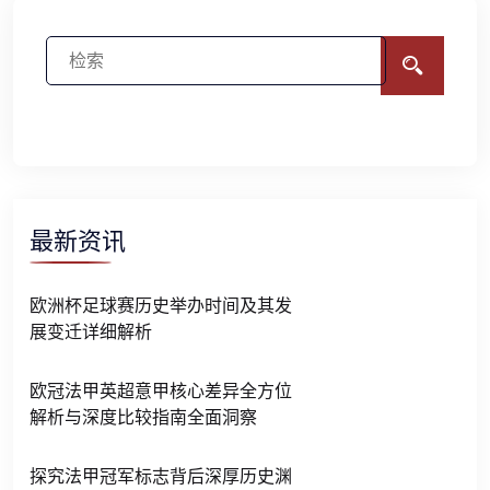
最新资讯
欧洲杯足球赛历史举办时间及其发
展变迁详细解析
欧冠法甲英超意甲核心差异全方位
解析与深度比较指南全面洞察
探究法甲冠军标志背后深厚历史渊