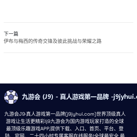
下一篇
伊布与梅西的传奇交锋及彼此挑战与荣耀之路
九游会J9·真人游戏第一品牌(j9jyhui.com)世界顶级真人
游戏让生活更精彩!j9九游会为国内游戏玩家打造的全球
最顶级乐趣游戏APP,提供下载、入口、首页、平台、登
陆、官网、二十四小时专属客服在线服务!全球最安全,最