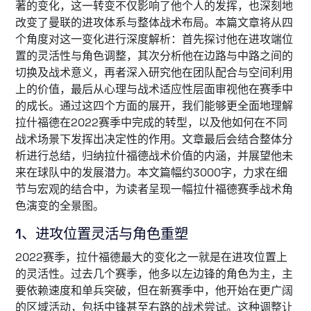
著的变化，这一转变不仅影响了他个人的发挥，也深刻地
改变了曼联的进攻体系与整体战术布局。本篇文章将从四
个角度对这一变化进行深度解析：首先探讨他在进攻端位
置的灵活性与角色调整，其次分析他在边路与中路之间的
切换及战术意义，再者深入研究他在团队配合与空间利用
上的价值，最后从心理与战术适应性层面审视他在赛季中
的成长。通过这四个方面的展开，我们能够更全面地理解
拉什福德在2022赛季中完成的转型，以及他如何在不同
战术场景下发挥出决定性的作用。文章最后会结合整体分
析进行总结，归纳拉什福德战术价值的内涵，并展望他未
来在球队中的发展潜力。本文篇幅约3000字，力求在细
节与宏观的结合中，为读者呈现一幅拉什福德赛季战术角
色演变的全景图。
1、进攻位置灵活与角色重塑
2022赛季，拉什福德最大的变化之一就是在进攻位置上
的灵活性。过去几个赛季，他多以左边锋的角色为主，主
要依赖速度和单兵突破，但在新赛季中，他开始在更广阔
的区域活动，包括中锋甚至右路的战术尝试。这种调整让