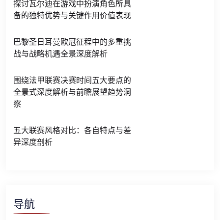
探讨瓦尔迪在游戏中扮演角色所具
备的独特优势与关键作用价值表现
巴黎圣日耳曼欧冠征程中的多重挑
战与战略机遇全景深度解析
围绕法甲联赛决赛时间五大要点的
全景式深度解析与前瞻展望趋势洞
察
五大联赛风格对比：各自特点与差
异深度剖析
导航