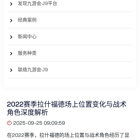
发现九游会·J9平台
经典案例
新闻中心
服务种类
联络九游会·J9
2022赛季拉什福德场上位置变化与战术
角色深度解析
2025-09-25 09:09:59
在2022赛季，拉什福德的场上位置与战术角色经历了显