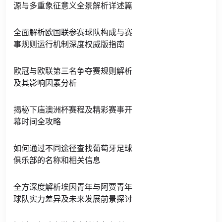
源与多重象征意义全景解析详述篇
全面解析欧国联参赛球队构成与赛
事规则运行机制深度权威版指南
欧冠与欧联第三名争夺赛规则解析
及其影响因素分析
揭秘下庙澳洲杯赛程及精彩赛事开
幕时间全攻略
如何通过不同途径查找葡萄牙足球
俱乐部的名称和相关信息
全方深度解析埃因青年与阿贾青年
球队实力差异及未来发展前景探讨