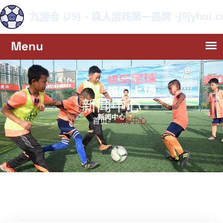
新闻中心
新闻中心
首页-