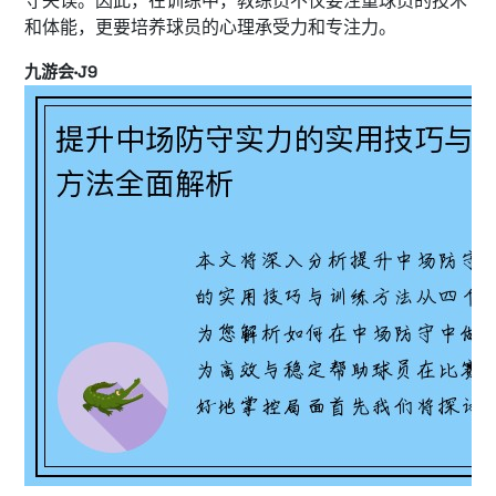
守失误。因此，在训练中，教练员不仅要注重球员的技术
和体能，更要培养球员的心理承受力和专注力。
九游会·J9