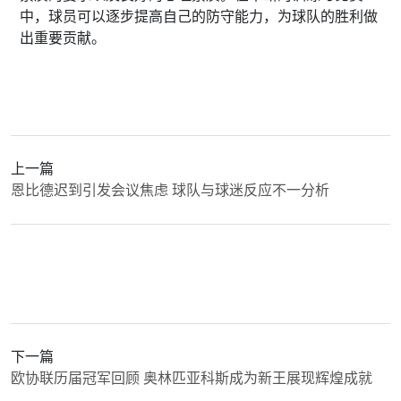
中，球员可以逐步提高自己的防守能力，为球队的胜利做
出重要贡献。
上一篇
恩比德迟到引发会议焦虑 球队与球迷反应不一分析
下一篇
欧协联历届冠军回顾 奥林匹亚科斯成为新王展现辉煌成就