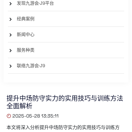
发现九游会·J9平台
经典案例
新闻中心
服务种类
联络九游会·J9
提升中场防守实力的实用技巧与训练方法
全面解析
2025-05-28 13:35:11
本文将深入分析提升中场防守实力的实用技巧与训练方