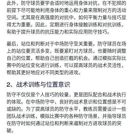
此外，防守球员要学会适时地运用身体对抗，在不犯规的
前提下尽可能地利用身体的重心和力量来限制对方的活动
空间。尤其是在高强度的对抗中，如何平衡力量与技巧显
得尤为重要。因此，定期进行身体接触训练和对抗训练，
有助于提升球员的抗压能力和实际应用防守技巧。
最后，站位和判断对于中场防守至关重要。防守球员在场
上的站位要灵活多变，既要紧盯对方球员，也要随时调整
自己的位置，帮助自己创造拦截的机会。通过模拟实际比
赛中的站位变化进行训练，可以提高球员的战术灵活性，
帮助其更好地应对不同类型的进攻。
2、战术训练与位置意识
防守不仅仅是个人技巧的较量，更是团队配合和战术执行
的体现。在中场防守中，良好的战术意识和位置感是不可
或缺的。为了提高球员的防守水平，教练员需要设计一些
团队战术训练，模拟比赛中的各种防守场景，并指导球员
在防守时如何通过站位和判断来遏制对方进攻球员的突
破。