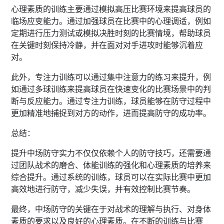
心理素质的训练主要通过模拟高压比赛环境来提高球员的
临场应变能力。通过加强球员在比赛中的心理调适，例如
定期进行压力测试或模拟决胜时刻的比赛情境，帮助球员
在关键时刻保持冷静，并在面对对手进攻时能够沉着应
对。
此外，专注力训练可以通过集中注意力的练习来提升，例
如通过多球训练来提高球员在快速变化的比赛场景中的判
断与反应能力。通过专注力训练，球员能够在防守过程中
更加精准地捕捉到对方的动作，进而提高防守的成功率。
总结：
提升中场防守实力不仅仅依赖个人的防守技巧，还需要通
过团队战术的磨合、体能训练的强化和心理素质的培养来
综合提升。通过系统的训练，球员可以在实际比赛中更加
高效地进行防守，减少失误，并有效控制比赛节奏。
最终，中场防守的关键在于对战术的理解与执行、对身体
素质的要求以及良好的心理素质。在不断的训练与比赛