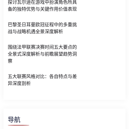
探讨瓦尔迪在游戏中扮演角色所具
备的独特优势与关键作用价值表现
巴黎圣日耳曼欧冠征程中的多重挑
战与战略机遇全景深度解析
围绕法甲联赛决赛时间五大要点的
全景式深度解析与前瞻展望趋势洞
察
五大联赛风格对比：各自特点与差
异深度剖析
导航