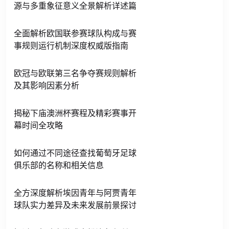
源与多重象征意义全景解析详述篇
全面解析欧国联参赛球队构成与赛
事规则运行机制深度权威版指南
欧冠与欧联第三名争夺赛规则解析
及其影响因素分析
揭秘下庙澳洲杯赛程及精彩赛事开
幕时间全攻略
如何通过不同途径查找葡萄牙足球
俱乐部的名称和相关信息
全方深度解析埃因青年与阿贾青年
球队实力差异及未来发展前景探讨