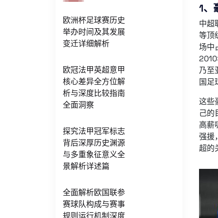
1、
欧洲杯足球赛历史
中超
举办时间及其发展
等顶
变迁详细解析
场中
20
欧冠法甲英超意甲
乃至
核心差异全方位解
国足
析与深度比较指南
这些
全面洞察
己的
高薪
探究法甲冠军标志
强援
背后深厚历史渊源
超的
与多重象征意义全
景解析详述篇
全面解析欧国联参
赛球队构成与赛事
规则运行机制深度