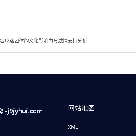
名球迷团体的文化影响力与激情支持分析
网站地图
XML