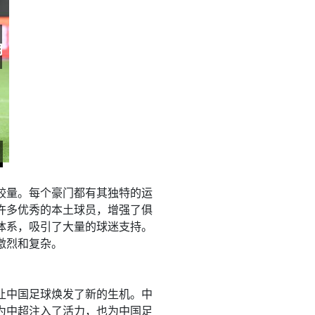
较量。每个豪门都有其独特的运
许多优秀的本土球员，增强了俱
体系，吸引了大量的球迷支持。
激烈和复杂。
让中国足球焕发了新的生机。中
为中超注入了活力，也为中国足