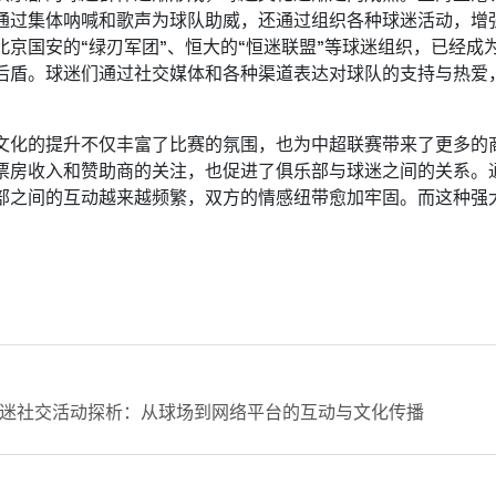
通过集体呐喊和歌声为球队助威，还通过组织各种球迷活动，增
北京国安的“绿刃军团”、恒大的“恒迷联盟”等球迷组织，已经
后盾。球迷们通过社交媒体和各种渠道表达对球队的支持与热爱
文化的提升不仅丰富了比赛的氛围，也为中超联赛带来了更多的
票房收入和赞助商的关注，也促进了俱乐部与球迷之间的关系。
部之间的互动越来越频繁，双方的情感纽带愈加牢固。而这种强
迷社交活动探析：从球场到网络平台的互动与文化传播