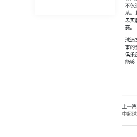
不仅
系。
忠实
赛。
球迷
事的
俱乐
能够
上一篇
中超球