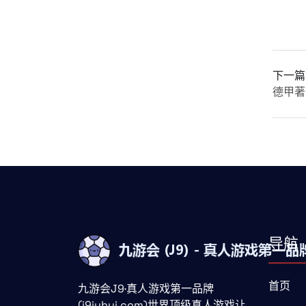
下一篇
德甲著
导航
首页
九游会J9·真人游戏第一品牌
(j9jyhui.com)世界顶级真人游戏让