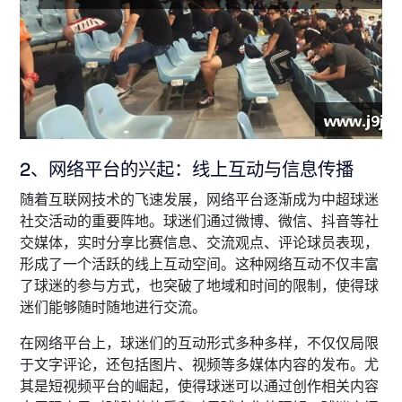
2、网络平台的兴起：线上互动与信息传播
随着互联网技术的飞速发展，网络平台逐渐成为中超球迷
社交活动的重要阵地。球迷们通过微博、微信、抖音等社
交媒体，实时分享比赛信息、交流观点、评论球员表现，
形成了一个活跃的线上互动空间。这种网络互动不仅丰富
了球迷的参与方式，也突破了地域和时间的限制，使得球
迷们能够随时随地进行交流。
在网络平台上，球迷们的互动形式多种多样，不仅仅局限
于文字评论，还包括图片、视频等多媒体内容的发布。尤
其是短视频平台的崛起，使得球迷可以通过创作相关内容