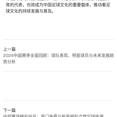
育的代表，也将成为中国足球文化的重要载体，推动着足
球文化的持续发展与普及。
上一篇
2024中超赛季全面回顾：球队表现、明星球员与未来发展趋
势分析
下一篇
中超赛场精彩纷呈：豪门争霸与新星崛起点燃足球热潮