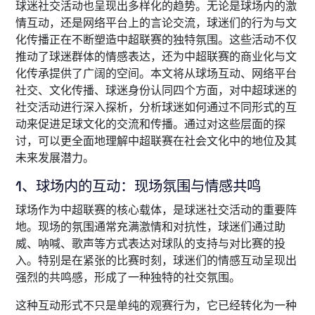
球迷社交活动也呈现出多样化的趋势。无论是球场内的激
情互动，还是网络平台上的言论交流，球迷们的行为与文
化传播正在不断塑造中超联赛的独特氛围。这些活动不仅
推动了球迷群体的情感表达，还为中超联赛的商业化与文
化传承提供了广阔的空间。本文将从球场互动、网络平台
社交、文化传播、球迷身份认同四个方面，对中超球迷的
社交活动进行深入探析，分析球迷如何通过不同形式的互
动来促进足球文化的交流和传播。通过对这些层面的探
讨，可以更全面地理解中超联赛在社会文化中的地位及其
未来发展潜力。
1、球场内的互动：现场氛围与情感共鸣
球场作为中超联赛的核心载体，是球迷社交活动的重要阵
地。现场的氛围通常充满激情和对抗性，球迷们通过助
威、呐喊、歌声等方式表达对球队的支持与对比赛的投
入。特别是在紧张的比赛时刻，球迷们的情感互动呈现出
强烈的共鸣感，形成了一种独特的社交氛围。
这种互动形式不只是单纯的观赛行为，它已经转化为一种