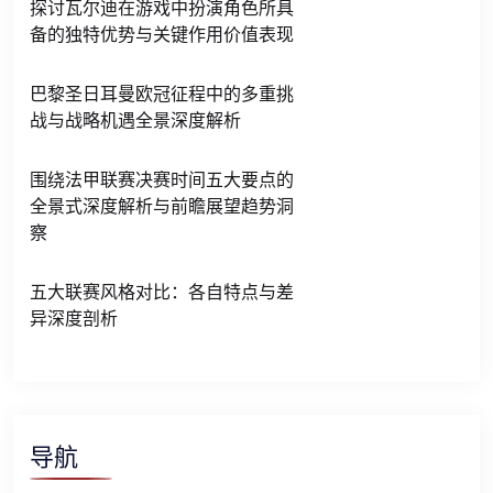
探讨瓦尔迪在游戏中扮演角色所具
备的独特优势与关键作用价值表现
巴黎圣日耳曼欧冠征程中的多重挑
战与战略机遇全景深度解析
围绕法甲联赛决赛时间五大要点的
全景式深度解析与前瞻展望趋势洞
察
五大联赛风格对比：各自特点与差
异深度剖析
导航