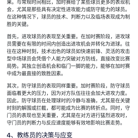
果。与常规时间相比，加时赛给了某些球员更多的表现机
会，尤其是那些具有决定性进攻能力或防守能力的球员。
在这种情况下，球员的技术、判断力以及临场表现成为制
胜的关键。
首先，进攻球员的表现至关重要。在加时赛阶段，进攻球
员需要在有限的时间内创造出进攻机会并转化为进球。往
往在这种时刻，技术出色的球员如快速前锋、灵活的攻击
型中场球员会凭借个人能力突破对方防线，直接改变比赛
局势。其独立创造机会和临门一脚的能力，能够在加时赛
中成为最直接的致胜因素。
其次，防守球员的表现同样重要。加时赛阶段，防守球员
面临着更大的压力，因为对方队伍往往会加大进攻力度。
因此，防守球员在处理球时的冷静与准确，尤其是在关键
时刻的解围或拦截，都可能成为比赛的转折点。同时，守
门员的表现也至关重要，尤其是在对方进行猛烈进攻时，
守门员的判断力与反应速度能够有效地影响比赛走势。
4、教练员的决策与应变