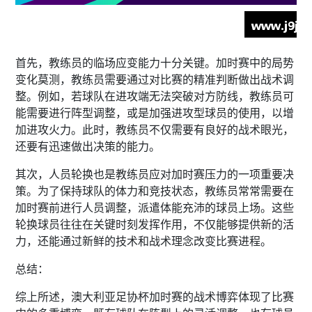
首先，教练员的临场应变能力十分关键。加时赛中的局势
变化莫测，教练员需要通过对比赛的精准判断做出战术调
整。例如，若球队在进攻端无法突破对方防线，教练员可
能需要进行阵型调整，或是加强进攻型球员的使用，以增
加进攻火力。此时，教练员不仅需要有良好的战术眼光，
还要有迅速做出决策的能力。
其次，人员轮换也是教练员应对加时赛压力的一项重要决
策。为了保持球队的体力和竞技状态，教练员常常需要在
加时赛前进行人员调整，派遣体能充沛的球员上场。这些
轮换球员往往在关键时刻发挥作用，不仅能够提供新的活
力，还能通过新鲜的技术和战术理念改变比赛进程。
总结：
综上所述，澳大利亚足协杯加时赛的战术博弈体现了比赛