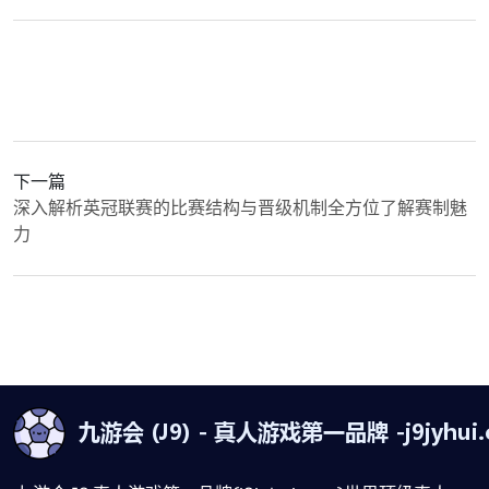
下一篇
深入解析英冠联赛的比赛结构与晋级机制全方位了解赛制魅
力