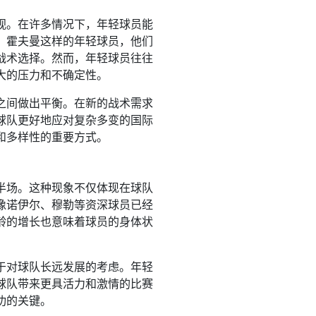
视。在许多情况下，年轻球员能
、霍夫曼这样的年轻球员，他们
战术选择。然而，年轻球员往往
大的压力和不确定性。
之间做出平衡。在新的战术需求
球队更好地应对复杂多变的国际
和多样性的重要方式。
半场。这种现象不仅体现在球队
像诺伊尔、穆勒等资深球员已经
龄的增长也意味着球员的身体状
于对球队长远发展的考虑。年轻
球队带来更具活力和激情的比赛
功的关键。