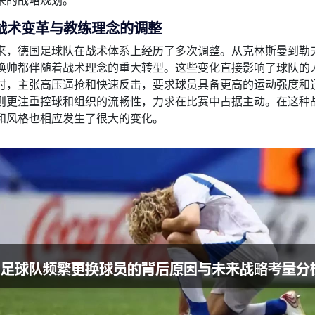
来的战略规划。
战术变革与教练理念的调整
来，德国足球队在战术体系上经历了多次调整。从克林斯曼到勒
换帅都伴随着战术理念的重大转型。这些变化直接影响了球队的
时，主张高压逼抢和快速反击，要求球员具备更高的运动强度和
则更注重控球和组织的流畅性，力求在比赛中占据主动。在这种
和风格也相应发生了很大的变化。