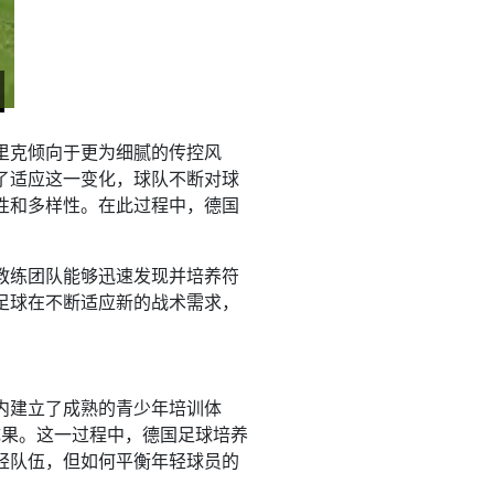
里克倾向于更为细腻的传控风
了适应这一变化，球队不断对球
性和多样性。在此过程中，德国
教练团队能够迅速发现并培养符
足球在不断适应新的战术需求，
内建立了成熟的青少年培训体
成果。这一过程中，德国足球培养
轻队伍，但如何平衡年轻球员的