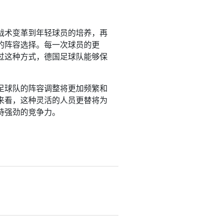
战术变革到年轻球员的培养，再
的阵容选择。每一次球员的更
过这种方式，德国足球队能够保
足球队的阵容调整将更加频繁和
来看，这种灵活的人员更替将为
持强劲的竞争力。