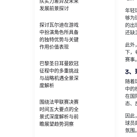
队实力差异及未来
发展前景探讨
年轻
够为
探讨瓦尔迪在游戏
的出
中扮演角色所具备
还缺
的独特优势与关键
此外
作用价值表现
下，
赛事
巴黎圣日耳曼欧冠
征程中的多重挑战
3、
与战略机遇全景深
随着
度解析
中的
在国
围绕法甲联赛决赛
态、
时间五大要点的全
因此
景式深度解析与前
球员
瞻展望趋势洞察
氛围