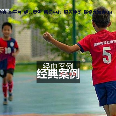
会·J9平台
经典案例
新闻中心
服务种类
联络九游会·J9
经典案例
首页-
经典案例