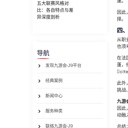
蓬。
五大联赛风格对
比：各自特点与差
因此
异深度剖析
择。
四
从职
也须
导航
在法
蓬，
发现九游会·J9平台
cit
经典案例
此外
挑战
新闻中心
九游会
因此
服务种类
动融
联络九游会·J9
总结