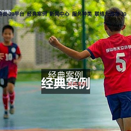
会·J9平台
经典案例
新闻中心
服务种类
联络九游会·J9
经典案例
首页-
经典案例