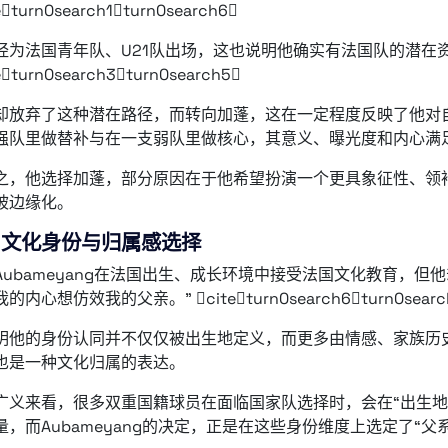
eturn0search1turn0search6
经为法国青年队、U21队出场，这也说明他确实有法国队的潜在
eturn0search3turn0search5
却放弃了这种潜在路径，而转向加蓬，这在一定程度反映了他对
强队里做替补与在一支弱队里做核心，其意义、曝光度和内心满
之，他选择加蓬，部分原因在于他希望扮演一个更具象征性、领
被边缘化。
、文化身份与归属感选择
Aubameyang在法国出生、成长环境中接受法国文化教育，但
的内心想仿效我的父亲。” citeturn0search6turn0searc
明他的身份认同并不仅仅被出生地定义，而更多由情感、家族历
也是一种文化归属的表达。
广义来看，很多双重国籍球员在面临国家队选择时，会在“出生地国”
量，而Aubameyang的决定，正是在这些身份维度上选定了“父