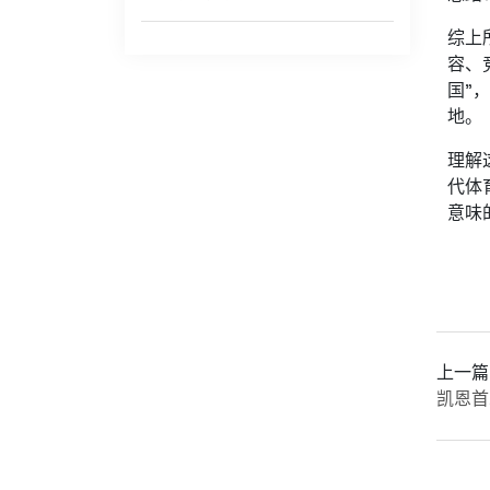
综上
容、
国”
地。
理解
代体
意味
上一篇
凯恩首