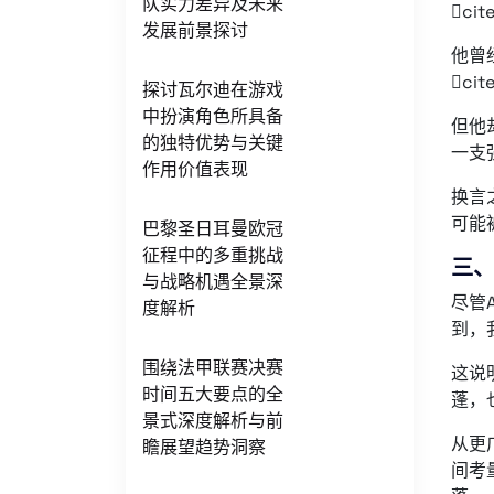
队实力差异及未来
cit
发展前景探讨
他曾
cit
探讨瓦尔迪在游戏
中扮演角色所具备
但他
的独特优势与关键
一支
作用价值表现
换言
可能
巴黎圣日耳曼欧冠
征程中的多重挑战
三
与战略机遇全景深
尽管
度解析
到，我
围绕法甲联赛决赛
这说
时间五大要点的全
蓬，
景式深度解析与前
从更
瞻展望趋势洞察
间考