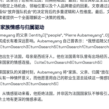
同，这使他宁愿拒绝法国，而拥抱祖国。最后，结合其职业生涯
到稳定上场机会、领袖位置以及个人品牌建设的因素。文章通过
看似“放弃强队机会”的决定背后的多重逻辑和人性维度。最后，
读者提供一个全面理解这一决策的视角。
、家族情感与归属驱动
ameyang 的父亲 entity["people", "Pierre Aubamey
其成长有着深远影响。Aubameyang 自己曾表示：“我想追随父
eturn0search3turn0search5turn0search1turn0searc
他出生于法国，母亲是西班牙人，他在法国青年队曾有出场经历
国家的情感连接。 citeturn0search6turn0search5
择国家队的关键时刻，Aubameyang 将“家族、父亲、归属”
队有一种情怀意义，而他愿意用自己的职业生涯去延续这一情感
eturn0search3turn0search5
，从情感驱动来看，他拒绝法国，并非因为法国国家队不够吸引
片土地有更深的情感承诺。