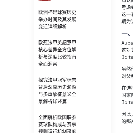
烈认
考虑
欧洲杯足球赛历史
这一
举办时间及其发展
期为
变迁详细解析
一
欧冠法甲英超意甲
Aub
核心差异全方位解
这对
析与深度比较指南
cit
全面洞察
虽然
对父亲
探究法甲冠军标志
背后深厚历史渊源
在选
与多重象征意义全
国家
景解析详述篇
cit
因此
全面解析欧国联参
的那
赛球队构成与赛事
规则运行机制深度