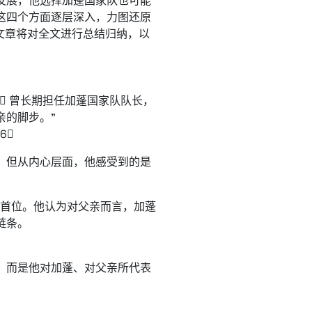
发展，他选择加蓬国家队也可能
这四个方面逐层深入，力图还原
文章将对全文进行总结归纳，以
ang", 0] 曾长期担任加蓬国家队队长，
亲的脚步。”
h6
，但从内心层面，他感受到的是
放在首位。他认为对父亲而言，加蓬
链条。
，而是他对加蓬、对父亲所代表