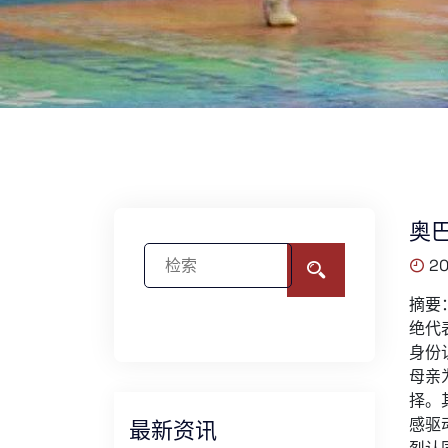
奥
20
摘要：
绝代
身份
母亲
择。
感驱
最新资讯