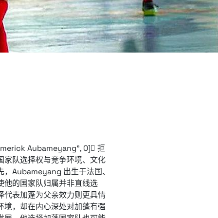
ick Aubameyang", 0] 拒
国家队选择权与竞争环境、文化
ubameyang 出生于法国、
使他的国家队归属并非直线选
择代表加蓬为父亲效力则更具情
环境，却在内心深处对加蓬有强