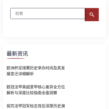
最新资讯
欧洲杯足球赛历史举办时间及其发
展变迁详细解析
欧冠法甲英超意甲核心差异全方位
解析与深度比较指南全面洞察
探究法甲冠军标志背后深厚历史渊