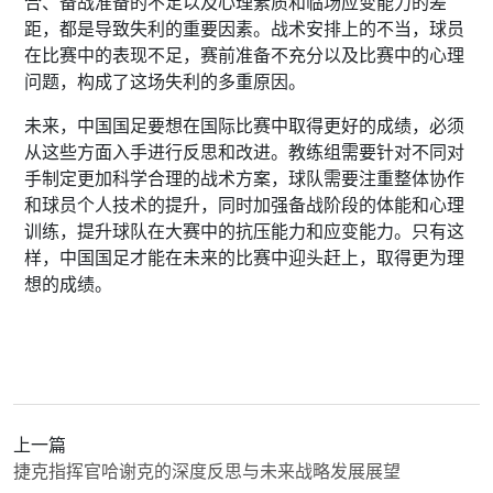
合、备战准备的不足以及心理素质和临场应变能力的差
距，都是导致失利的重要因素。战术安排上的不当，球员
在比赛中的表现不足，赛前准备不充分以及比赛中的心理
问题，构成了这场失利的多重原因。
未来，中国国足要想在国际比赛中取得更好的成绩，必须
从这些方面入手进行反思和改进。教练组需要针对不同对
手制定更加科学合理的战术方案，球队需要注重整体协作
和球员个人技术的提升，同时加强备战阶段的体能和心理
训练，提升球队在大赛中的抗压能力和应变能力。只有这
样，中国国足才能在未来的比赛中迎头赶上，取得更为理
想的成绩。
上一篇
捷克指挥官哈谢克的深度反思与未来战略发展展望