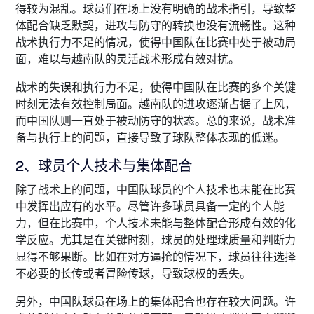
得较为混乱。球员们在场上没有明确的战术指引，导致整
体配合缺乏默契，进攻与防守的转换也没有流畅性。这种
战术执行力不足的情况，使得中国队在比赛中处于被动局
面，难以与越南队的灵活战术形成有效对抗。
战术的失误和执行力不足，使得中国队在比赛的多个关键
时刻无法有效控制局面。越南队的进攻逐渐占据了上风，
而中国队则一直处于被动防守的状态。总的来说，战术准
备与执行上的问题，直接导致了球队整体表现的低迷。
2、球员个人技术与集体配合
除了战术上的问题，中国队球员的个人技术也未能在比赛
中发挥出应有的水平。尽管许多球员具备一定的个人能
力，但在比赛中，个人技术未能与整体配合形成有效的化
学反应。尤其是在关键时刻，球员的处理球质量和判断力
显得不够果断。比如在对方逼抢的情况下，球员往往选择
不必要的长传或者冒险传球，导致球权的丢失。
另外，中国队球员在场上的集体配合也存在较大问题。许