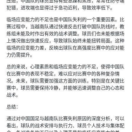
压迫，中国队的球员显得有些急躁和焦虑，常常在防守端
犯错，进攻端也显得过于急功近利，导致效率低下。
临场应变能力的不足也是中国队失利的一个重要因素。比
赛过程中，当越南队通过快速反击打破中国队防线时，教
练组未能及时作出有效的战术调整。球员们也未能根据场
上情况做出快速反应，导致球队始终未能扭转局面。这种
临场的应变能力差，反映出球队在高强度比赛中的应对能
力仍需提升。
总的来说，心理素质和临场应变能力的不足，使得中国队
在比赛中的表现不稳定，难以应对比赛中的各种复杂情
况。未来，球队需要加强这方面的训练，特别是在关键比
赛中，球员需要保持冷静，并能够迅速调整自己的心态和
战术。
总结：
通过对中国国足与越南队比赛失利原因的深度分析，可以
看出，球队的战术安排与执行力、球员个人技术与集体配