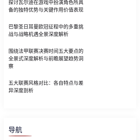
探讨瓦尔迪在游戏中扮演角色所具
备的独特优势与关键作用价值表现
巴黎圣日耳曼欧冠征程中的多重挑
战与战略机遇全景深度解析
围绕法甲联赛决赛时间五大要点的
全景式深度解析与前瞻展望趋势洞
察
五大联赛风格对比：各自特点与差
异深度剖析
导航