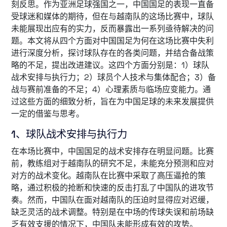
刻反思。作为亚洲足球强国之一，中国国足的表现一直备
受球迷和媒体的期待，但在与越南队的这场比赛中，球队
未能展现出应有的实力，反而暴露出一系列亟待解决的问
题。本文将从四个方面对中国国足为何在这场比赛中失利
进行深度分析，探讨球队存在的各类问题，并结合备战策
略的不足，提出改进建议。这四个方面分别是：1）球队
战术安排与执行力；2）球员个人技术与集体配合；3）备
战与赛前准备的不足；4）心理素质与临场应变能力。通
过这些方面的细致分析，旨在为中国足球的未来发展提供
一定的借鉴与思考。
1、球队战术安排与执行力
在本场比赛中，中国国足的战术安排存在明显问题。比赛
前，教练组对于越南队的研究不足，未能充分预测和应对
对方的战术变化。越南队在比赛中采取了高压逼抢的策
略，通过积极的抢断和快速的反击打乱了中国队的进攻节
奏。然而，中国队在面对越南队的压迫时显得应对迟缓，
缺乏灵活的战术调整。特别是在中场的传球失误和前场缺
乏有效支援的情况下，中国队未能形成有效的攻势。