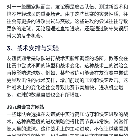
对于一些国家队而言，友谊赛是磨合队伍、测试新战术和
培养年轻球员的重要场合。由于这些比赛的实验性质，往
往会有更多的进攻尝试与突破。这些进攻的尝试往往导致
更多的进球，无论是通过直接进攻，还是通过防守失误所
带来的反击机会。
3、战术安排与实验
友谊赛通常是球队进行战术实验和调整的场所，教练会在
比赛中尝试不同的阵型和战术变化，这种战术上的试验会
直接影响进球数。例如，某些教练可能会在友谊赛中尝试
更具攻击性的战术安排，增加前场的压迫和快速反击。这
种战术上的变化往往会导致比赛节奏加快，进攻机会增
多，进球的数量自然也会有所增加。
J9九游会官方网站
一些球队会选择在友谊赛中实行高压防守和快速进攻的战
术，这种高强度的进攻策略使得比赛节奏非常快，常常伴
随大量的进球。这种战术上的主动进攻，不仅让球迷看到