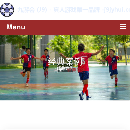
经典案例
经典案例
首页-