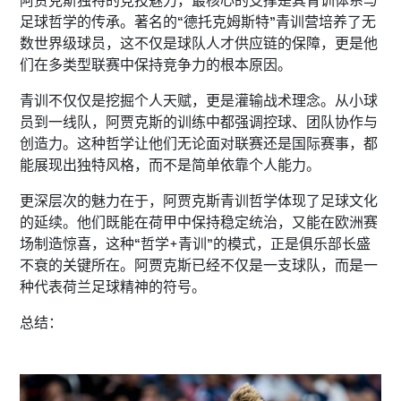
阿贾克斯独特的竞技魅力，最核心的支撑是其青训体系与
足球哲学的传承。著名的“德托克姆斯特”青训营培养了无
数世界级球员，这不仅是球队人才供应链的保障，更是他
们在多类型联赛中保持竞争力的根本原因。
青训不仅仅是挖掘个人天赋，更是灌输战术理念。从小球
员到一线队，阿贾克斯的训练中都强调控球、团队协作与
创造力。这种哲学让他们无论面对联赛还是国际赛事，都
能展现出独特风格，而不是简单依靠个人能力。
更深层次的魅力在于，阿贾克斯青训哲学体现了足球文化
的延续。他们既能在荷甲中保持稳定统治，又能在欧洲赛
场制造惊喜，这种“哲学+青训”的模式，正是俱乐部长盛
不衰的关键所在。阿贾克斯已经不仅是一支球队，而是一
种代表荷兰足球精神的符号。
总结：