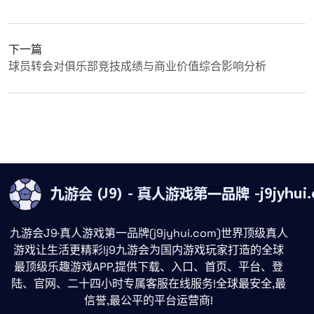
下一篇
球员转会对俱乐部竞技成绩与商业价值综合影响分析
九游会J9·真人游戏第一品牌(j9jyhui.com)世界顶级真人
游戏让生活更精彩!j9九游会为国内游戏玩家打造的全球
最顶级乐趣游戏APP,提供下载、入口、首页、平台、登
陆、官网、二十四小时专属客服在线服务!全球最安全,最
信誉,最公平的平台运营商!