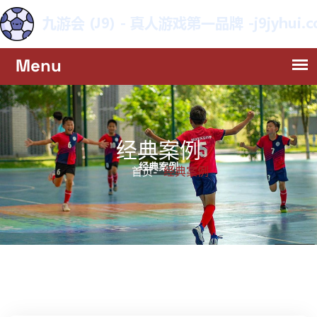
经典案例
经典案例
首页-