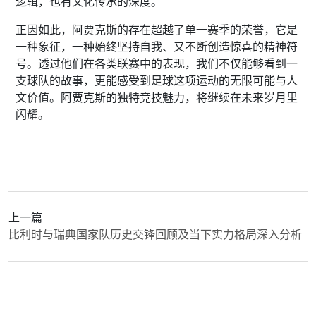
逻辑，也有文化传承的深度。
正因如此，阿贾克斯的存在超越了单一赛季的荣誉，它是
一种象征，一种始终坚持自我、又不断创造惊喜的精神符
号。透过他们在各类联赛中的表现，我们不仅能够看到一
支球队的故事，更能感受到足球这项运动的无限可能与人
文价值。阿贾克斯的独特竞技魅力，将继续在未来岁月里
闪耀。
上一篇
比利时与瑞典国家队历史交锋回顾及当下实力格局深入分析