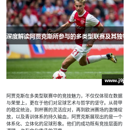
阿贾克斯在多类型联赛中的竞技魅力，不仅仅体现在数据
与荣誉上，更在于他们对足球艺术与哲学的坚守。从荷甲
的稳定统治，到杯赛的灵活应对，再到欧洲赛场的激情绽
放，以及青训体系的持久输血，阿贾克斯展现出的是一个
体系化、立体化的足球形象。他们的成功既有竞技层面的