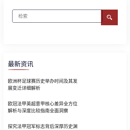
最新资讯
欧洲杯足球赛历史举办时间及其发
展变迁详细解析
欧冠法甲英超意甲核心差异全方位
解析与深度比较指南全面洞察
探究法甲冠军标志背后深厚历史渊