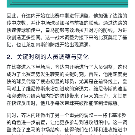
因此，齐达内开始在比赛中期进行调整，他加强了边路的
传中次数，并让中场球员加强与前锋的联动。通过边路的
快速传球和传中，皇马能够有效地拉开对方的防线，为进
攻创造更多空间。这一战术调整为接下来的比赛奠定了基
础，也让莱加内斯的防线开始出现漏洞。
2、关键时刻的人员调整与变化
在比赛进入下半场后，齐达内开始进行了人员调整，这也
成为了比赛走势发生转变的关键时刻。首先，他用速度更
快的球员代替了疲态初显的球员，尤其是在前锋线上，皇
马派上了维尼修斯来增加进攻的穿透力。维尼修斯的速度
和突破能力给莱加内斯的防线带来了巨大的压力，尤其是
在快速反击时，他几乎每次带球突破都能够制造威胁。
同时，齐达内还做出了另一个重要的调整——将卡塞米罗
的角色进一步前置，让他更多参与到进攻组织中。这一调
整改变了皇马的中场结构，使得他们在传球和进攻推进中