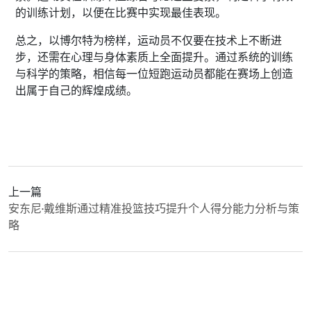
的训练计划，以便在比赛中实现最佳表现。
总之，以博尔特为榜样，运动员不仅要在技术上不断进
步，还需在心理与身体素质上全面提升。通过系统的训练
与科学的策略，相信每一位短跑运动员都能在赛场上创造
出属于自己的辉煌成绩。
上一篇
安东尼·戴维斯通过精准投篮技巧提升个人得分能力分析与策
略