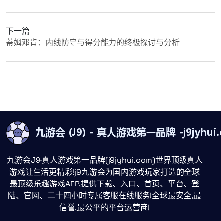
下一篇
蒂姆邓肯：内线防守与得分能力的终极探讨与分析
九游会J9·真人游戏第一品牌(j9jyhui.com)世界顶级真人
游戏让生活更精彩!j9九游会为国内游戏玩家打造的全球
最顶级乐趣游戏APP,提供下载、入口、首页、平台、登
陆、官网、二十四小时专属客服在线服务!全球最安全,最
信誉,最公平的平台运营商!