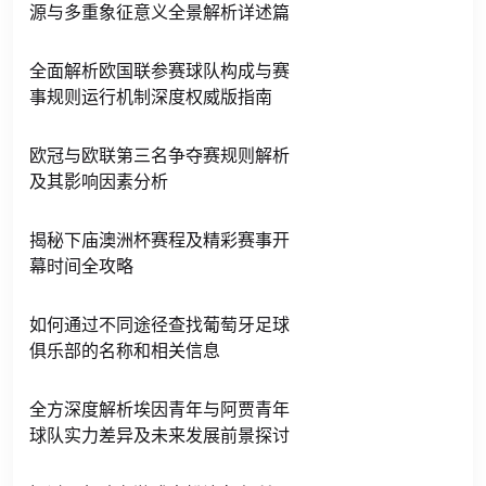
源与多重象征意义全景解析详述篇
全面解析欧国联参赛球队构成与赛
事规则运行机制深度权威版指南
欧冠与欧联第三名争夺赛规则解析
及其影响因素分析
揭秘下庙澳洲杯赛程及精彩赛事开
幕时间全攻略
如何通过不同途径查找葡萄牙足球
俱乐部的名称和相关信息
全方深度解析埃因青年与阿贾青年
球队实力差异及未来发展前景探讨