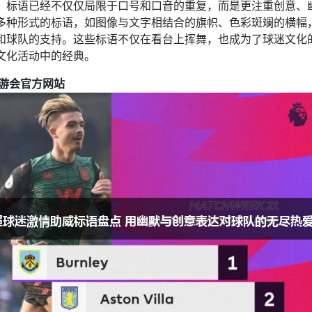
，标语已经不仅仅局限于口号和口音的重复，而是更注重创意、
多种形式的标语，如图像与文字相结合的旗帜、色彩斑斓的横幅
和球队的支持。这些标语不仅在看台上挥舞，也成为了球迷文化
文化活动中的经典。
九游会官方网站