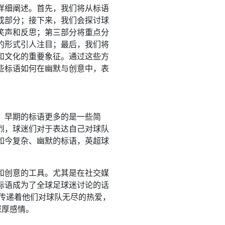
详细阐述。首先，我们将从标语
成部分；接下来，我们会探讨球
笑声和反思；第三部分将重点分
的形式引人注目；最后，我们将
和文化的重要象征。通过这些方
些标语如何在幽默与创意中，表
。早期的标语更多的是一些简
烈，球迷们对于表达自己对球队
!”到如今复杂、幽默的标语，英超球
和创意的工具。尤其是在社交媒
标语成为了全球足球迷讨论的话
经典标语传递着他们对球队无尽的热爱，
的深厚感情。