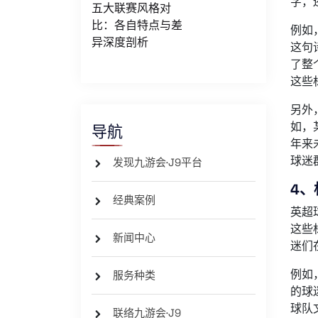
字，
五大联赛风格对
比：各自特点与差
例如
异深度剖析
这句
了整
这些
另外
如，某
导航
年来
球迷
发现九游会·J9平台
4、
经典案例
英超
这些
新闻中心
迷们
例如，
服务种类
的球迷
球队
联络九游会·J9