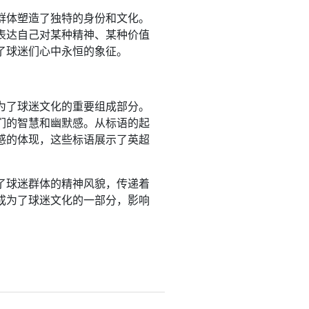
群体塑造了独特的身份和文化。
表达自己对某种精神、某种价值
了球迷们心中永恒的象征。
为了球迷文化的重要组成部分。
们的智慧和幽默感。从标语的起
感的体现，这些标语展示了英超
了球迷群体的精神风貌，传递着
成为了球迷文化的一部分，影响