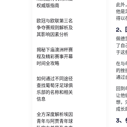
此外
权威版指南
他是
得以
欧冠与欧联第三名
争夺赛规则解析及
2、
其影响因素分析
佩德
了自
揭秘下庙澳洲杯赛
于这
程及精彩赛事开幕
时间全攻略
在与
的挫
通过
如何通过不同途径
查找葡萄牙足球俱
回到
乐部的名称和相关
让他
信息
想，
成长
全方深度解析埃因
3、
青年与阿贾青年球