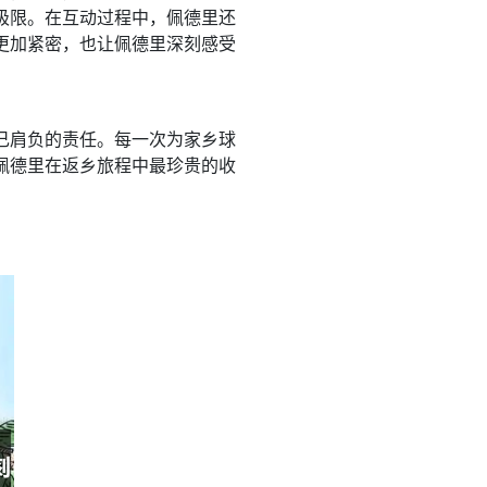
极限。在互动过程中，佩德里还
更加紧密，也让佩德里深刻感受
己肩负的责任。每一次为家乡球
佩德里在返乡旅程中最珍贵的收