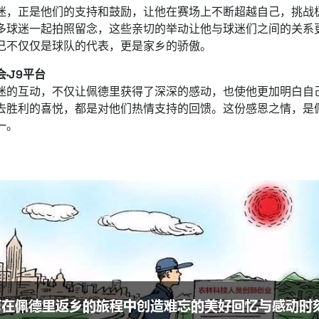
迷，正是他们的支持和鼓励，让他在赛场上不断超越自己，挑战
多球迷一起拍照留念，这些亲切的举动让他与球迷们之间的关系
己不仅仅是球队的代表，更是家乡的骄傲。
·J9平台
迷的互动，不仅让佩德里获得了深深的感动，也使他更加明白自
去胜利的喜悦，都是对他们热情支持的回馈。这份感恩之情，是
一。
：