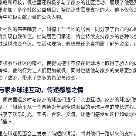
家庭和母校，佩德里还积极参与了家乡的社区活动，展现了他强
里参加了多个社区公益项目，帮助那些需要支持的人。他不仅仅
会中积极贡献力量的公众人物。
个社区的慈善晚宴上，佩德里与当地的居民一同分享了自己的心
育实现自我价值。他向居民们承诺，将会持续支持家乡的各种公
过足球改变命运。在活动现场，佩德里还亲自捐赠了部分资金，
积极参与社区的精神，使得佩德里不仅在足球场上取得了骄人的
榜样。他的行为让人们更加敬佩，同时也使他与家乡的关系更加
馈了故乡，带来了更多的希望与改变。
、与家乡球迷互动，传递感恩之情
，佩德里返乡时与家乡的球迷们进行了亲密互动。家乡的球迷们
见证了佩德里从一个普通少年到全球瞩目的足球巨星的成长过程
共享了欢乐时光，签名、合影、交流，让他们感受到这位超级球
那些人。
里在球迷见面会上发表了简短的讲话，感谢他们一路以来的支持