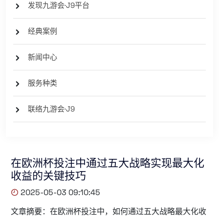
发现九游会·J9平台
经典案例
新闻中心
服务种类
联络九游会·J9
在欧洲杯投注中通过五大战略实现最大化
收益的关键技巧
2025-05-03 09:10:45
文章摘要：在欧洲杯投注中，如何通过五大战略最大化收