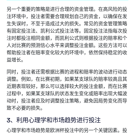
另一个重要的策略是进行合理的资金管理。在高风险的投
注环境中，投注者需要合理规划自己的资金，以确保在发
生失误时，不至于造成过大的损失。常见的资金管理策略
有固定投注法、凯利公式投注法等。固定投注法指每次投
注时都投注相同金额，而凯利公式则根据投注的赔率和个
人对比赛的预测信心水平来调整投注金额。这些方法可以
帮助投注者在赔率变化较大的环境中，依然保持稳定的收
益增长。
同时，投注者还需根据比赛的进程和赔率的波动进行动态
调整。例如，在比赛初期，如果某支球队的赔率较高且其
近期表现较好，那么可以选择较大的投注金额，而在比赛
过程中，如果某支球队的状态发生变化或赔率出现大幅波
动时，投注者应及时调整投注策略，避免因局势变化而导
致不必要的损失。
3、利用心理学和市场趋势进行投注
心理学和市场趋势是欧洲杯投注中的另一个关键因素。投