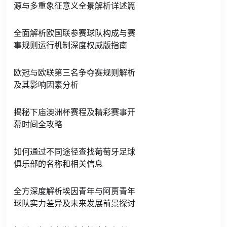
源与多重象征意义全景解析详述篇
全面解析欧国联参赛球队构成与赛
事规则运行机制深度权威版指南
欧冠与欧联第三名争夺赛规则解析
及其影响因素分析
揭秘下庙澳洲杯赛程及精彩赛事开
幕时间全攻略
如何通过不同途径查找葡萄牙足球
俱乐部的名称和相关信息
全方深度解析埃因青年与阿贾青年
球队实力差异及未来发展前景探讨