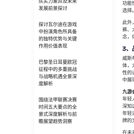
队实力差异及未来
功能
发展前景探讨
选择
此外
探讨瓦尔迪在游戏
裤、
中扮演角色所具备
念，
的独特优势与关键
作用价值表现
3
威斯
巴黎圣日耳曼欧冠
体，
征程中的多重挑战
性的
与战略机遇全景深
中展
度解析
九游会
年轻
围绕法甲联赛决赛
深知
时间五大要点的全
年轻
景式深度解析与前
牌的
瞻展望趋势洞察
在未