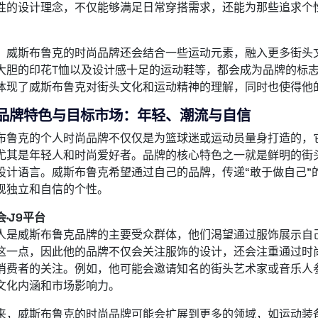
性的设计理念，不仅能够满足日常穿搭需求，还能为那些追求个
。
，威斯布鲁克的时尚品牌还会结合一些运动元素，融入更多街头
大胆的印花T恤以及设计感十足的运动鞋等，都会成为品牌的标
体现了威斯布鲁克对街头文化和运动精神的理解，同时也使得他
、品牌特色与目标市场：年轻、潮流与自信
布鲁克的个人时尚品牌不仅仅是为篮球迷或运动员量身打造的，
尤其是年轻人和时尚爱好者。品牌的核心特色之一就是鲜明的街
设计语言。威斯布鲁克希望通过自己的品牌，传递“敢于做自己”
现独立和自信的个性。
·J9平台
人是威斯布鲁克品牌的主要受众群体，他们渴望通过服饰展示自
这一点，因此他的品牌不仅会关注服饰的设计，还会注重通过时
消费者的关注。例如，他可能会邀请知名的街头艺术家或音乐人
文化内涵和市场影响力。
来，威斯布鲁克的时尚品牌可能会扩展到更多的领域，如运动装