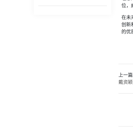
位，
在未
创新
的优
上一篇
戴资颖