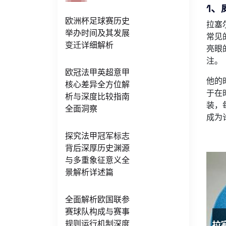
1、
欧洲杯足球赛历史
拉塞
举办时间及其发展
常见
变迁详细解析
亮眼
注。
欧冠法甲英超意甲
他的
核心差异全方位解
于在
析与深度比较指南
装，
全面洞察
成为
探究法甲冠军标志
背后深厚历史渊源
与多重象征意义全
景解析详述篇
全面解析欧国联参
赛球队构成与赛事
规则运行机制深度