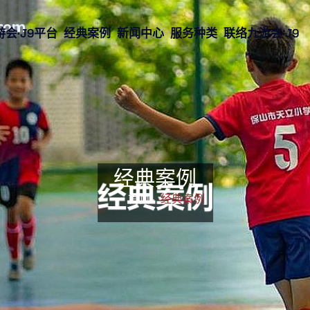
会·J9平台
经典案例
新闻中心
服务种类
联络九游会·J9
经典案例
首页-
经典案例