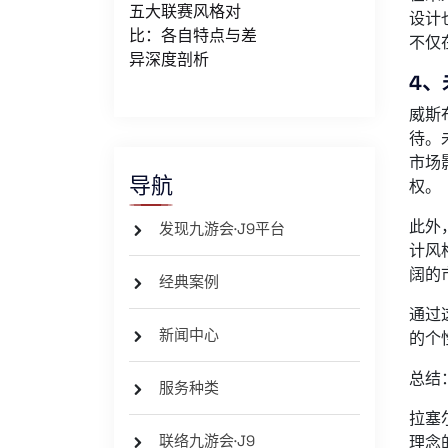
五大联赛风格对
设计
比：各自特点与差
不仅
异深度剖析
4
威斯
待。
市场
导航
权。
此外
发现九游会·J9平台
计风
阔的
经典案例
通过
新闻中心
的个
总结
服务种类
拉塞
联络九游会·J9
理念