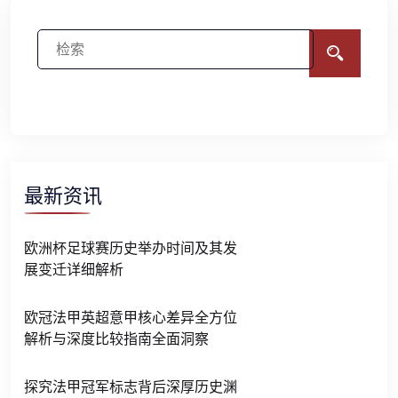
最新资讯
欧洲杯足球赛历史举办时间及其发
展变迁详细解析
欧冠法甲英超意甲核心差异全方位
解析与深度比较指南全面洞察
探究法甲冠军标志背后深厚历史渊