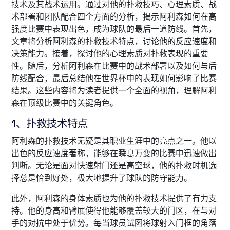
技术及其战术运用。通过对他的扑救技巧、心理素质、战
术部署和团队配合四个方面的分析，揭示阿利森如何在高
强度比赛中表现出色，成为球队的最后一道防线。首先，
文章将分析阿利森的扑救技术特点，讨论他的反应速度和
决策能力。接着，探讨他的心理素质对扑救表现的重要
性。随后，分析阿利森在比赛中的战术部署以及如何与后
防线配合，最后总结他在世界杯中的表现如何影响了比赛
结果。这些内容将为读者提供一个全面的视角，理解阿利
森在顶级比赛中的关键角色。
1、扑救技术特点
阿利森的扑救技术无疑是其职业生涯中的亮点之一。他以
出色的反应速度著称，能够在瞬息万变的比赛中迅速做出
判断。无论是面对快速射门还是高空球，他的扑救时机选
择总是恰到好处，极大地提升了球队的防守能力。
此外，阿利森的身体素质也为他的扑救技术提供了有力支
持。他的身高和臂展使得他能够覆盖较大的门区，在与对
手的对抗中处于优势。每当球员试图将球射入门框的角落