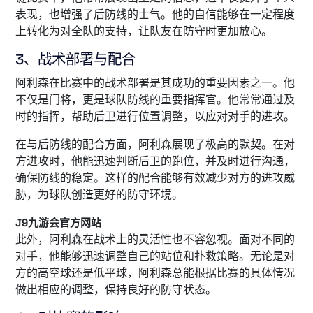
表现，也增强了后防线的士气。他的自信能够在一定程度
上转化为对全队的支持，让队友在防守时更加放心。
3、战术部署与配合
阿利森在比赛中的战术部署是其成功的重要因素之一。他
不仅是门将，更是球队防线的重要指挥官。他常常通过及
时的指挥，帮助后卫进行位置调整，以应对对手的进攻。
在与后防线的配合方面，阿利森展现了极高的默契。在对
方进攻时，他能迅速判断后卫的跑位，并及时进行沟通，
确保防线的稳定。这样的配合能够有效减少对方的进攻威
胁，为球队创造更好的防守环境。
J9九游会官方网站
此外，阿利森在战术上的灵活性也不容忽视。面对不同的
对手，他能够迅速调整自己的站位和扑救策略。无论是对
方的高空球还是低平球，阿利森总能根据比赛的具体情况
做出相应的调整，保持良好的防守状态。