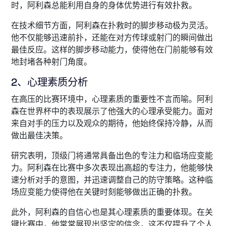
时，阿利森总能利用自身的身体优势进行有效扑救。
在技术细节方面，阿利森在扑救时的脚步移动极为灵活。
他不仅能够迅速前扑，还能在对方传球或射门的瞬间做出
最佳反应。这样的脚步移动能力，使得他在门前能够有效
地封堵各种射门角度。
2、心理素质分析
在高压的比赛环境中，心理素质的重要性不言而喻。阿利
森在世界杯中的表现展示了他强大的心理承受能力。面对
来自对手的压力以及观众的期待，他始终保持冷静，从而
做出最佳决策。
研究表明，顶级门将通常具备出色的专注力和临场应变能
力。阿利森在比赛中多次表现出高超的专注力，他能够快
速分析对手的意图，并迅速调整自己的防守策略。这种临
场应变能力使得他在关键时刻能够做出正确的扑救。
此外，阿利森的自信心也是其心理素质的重要体现。在关
键比赛中，他常常展现出坚定的信念，这不仅提升了个人