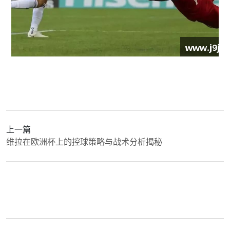
上一篇
维拉在欧洲杯上的控球策略与战术分析揭秘