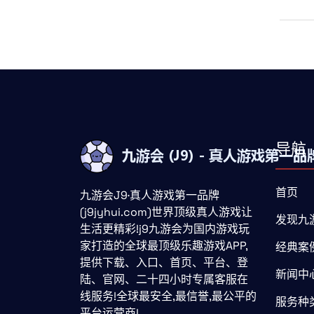
导航
首页
九游会J9·真人游戏第一品牌
(j9jyhui.com)世界顶级真人游戏让
发现九游
生活更精彩!j9九游会为国内游戏玩
家打造的全球最顶级乐趣游戏APP,
经典案
提供下载、入口、首页、平台、登
新闻中
陆、官网、二十四小时专属客服在
线服务!全球最安全,最信誉,最公平的
服务种
平台运营商!