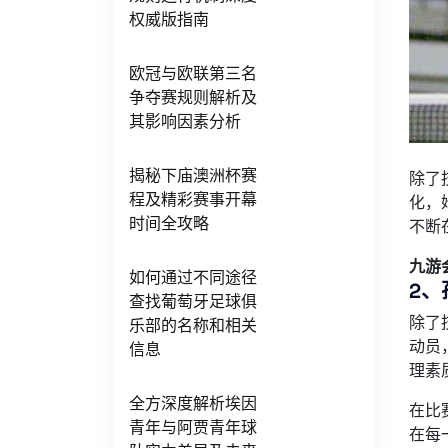
权威版指南
欧冠与欧联第三名
争夺赛规则解析及
其影响因素分析
揭秘下庙澳洲杯赛
除了
程及精彩赛事开幕
化，
时间全攻略
不断
九游会
如何通过不同途径
2、
查找葡萄牙足球俱
除了
乐部的名称和相关
动员
信息
理素
全方深度解析埃因
在比
青年与阿贾青年球
在每