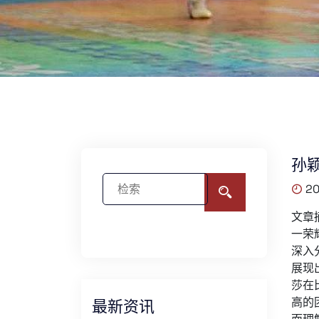
孙
20
文章
一荣
深入
展现
莎在
高的
最新资讯