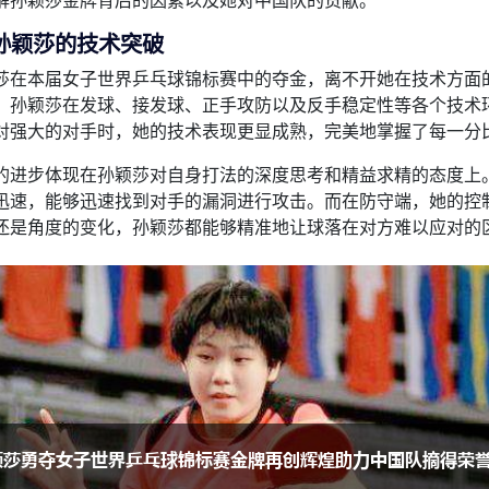
解孙颖莎金牌背后的因素以及她对中国队的贡献。
孙颖莎的技术突破
莎在本届女子世界乒乓球锦标赛中的夺金，离不开她在技术方面
，孙颖莎在发球、接发球、正手攻防以及反手稳定性等各个技术
对强大的对手时，她的技术表现更显成熟，完美地掌握了每一分
的进步体现在孙颖莎对自身打法的深度思考和精益求精的态度上
迅速，能够迅速找到对手的漏洞进行攻击。而在防守端，她的控
还是角度的变化，孙颖莎都能够精准地让球落在对方难以应对的