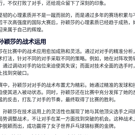
行，不仅打败了对手，还给观众留下了深刻的印象。
坚韧的心理素质并不是一蹴而就的，而是通过多年的赛场积累与
若干次高强度的国际大赛后，孙颖莎的心理素质已经趋于成熟，
迎来属于自己的辉煌。
孙颖莎的战术运用
莎在比赛中的战术应用愈加成熟和灵活。通过对对手的精准分析
术打法，针对不同的对手采取不同的策略。例如，她在对阵攻势
，通过调动对手的站位来迫使其失误；而面对技术全面的选手时
上找到突破口。
赛中，孙颖莎对对手的战术布置尤为精彩。她通过精准的发球和
迫使其进入被动状态。同时，孙颖莎还在比赛中充分发挥了她的
猛的反击，打乱了对手的节奏，最终取得了比赛的胜利。
，孙颖莎在技术运用上的灵活性也展现了她与其他顶尖选手之间
局势调整战术，不让对手在某一方面找到突破的机会。这种战术
中脱颖而出，成功赢得了女子世界乒乓球锦标赛的金牌。