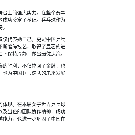
舞台上的强大实力。在整个赛事
的成功奠定了基础。乒乓球作为
持。
仅仅代表她自己，更是中国乒乓
不断磨练技艺，取得了显著的进
面下保持冷静，做出最优决策。
赛的胜利，不仅捧回了金牌，也
，也为中国乒乓球队的未来发展
的体现。在本届女子世界乒乓球
以及出色的团队协作精神，成功
越能力，也进一步巩固了中国在