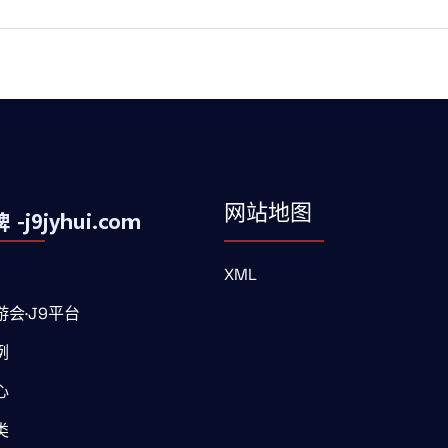
网站地图
XML
会·J9平台
例
心
类