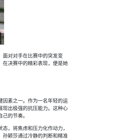
。面对对手在比赛中的突发变
。在决赛中的精彩表现，便是她
键因素之一。作为一名年轻的运
展现出极强的抗压能力。这种心
自己的节奏。
状态，将焦虑和压力化作动力，
，孙颖莎通过冷静的判断和精准