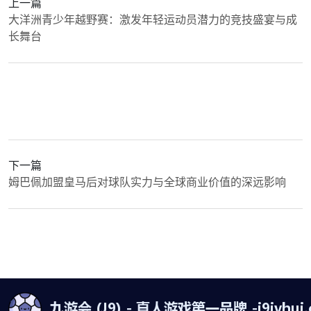
上一篇
大洋洲青少年越野赛：激发年轻运动员潜力的竞技盛宴与成
长舞台
下一篇
姆巴佩加盟皇马后对球队实力与全球商业价值的深远影响