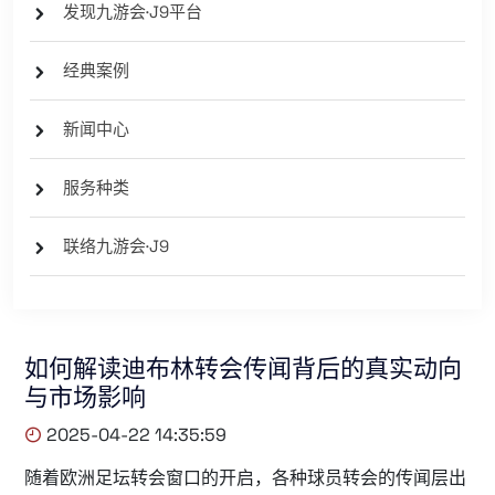
发现九游会·J9平台
经典案例
新闻中心
服务种类
联络九游会·J9
如何解读迪布林转会传闻背后的真实动向
与市场影响
2025-04-22 14:35:59
随着欧洲足坛转会窗口的开启，各种球员转会的传闻层出