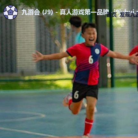
首页
发现九游