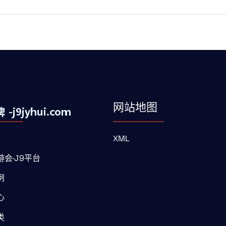
网站地图
XML
会·J9平台
例
心
类