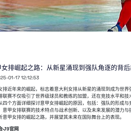
甲女排崛起之路：从新星涌现到强队角逐的背后
25-01-17 12:12:53
女排近年来的崛起，标志着意大利女排从新星的涌现到成为世界
排联赛不仅吸引了世界级球员和教练的加盟，还在竞技水平和技
从四个方面详细探讨意甲女排崛起的原因，包括：强队的形成与
、意甲女排联赛的技术特点与战术创新、以及未来发展的潜力与
析意甲女排的崛起之路，并展望其未来在国际舞台上的表现。
·J9官网