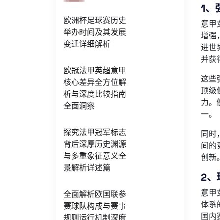
1、
欧洲杯足球赛历史
意甲
举办时间及其发展
增强
变迁详细解析
进世
并获
欧冠法甲英超意甲
这些
核心差异全方位解
顶级
析与深度比较指南
力。
全面洞察
一。
探究法甲冠军标志
同时
背后深厚历史渊源
间的
与多重象征意义全
创新
景解析详述篇
2、
意甲
全面解析欧国联参
体系
赛球队构成与赛事
国内
规则运行机制深度