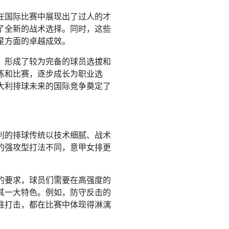
在国际比赛中展现出了过人的才
了全新的战术选择。同时，这些
星方面的卓越成效。
，形成了较为完备的球员选拔和
练和比赛，逐步成长为职业选
大利排球未来的国际竞争奠定了
利的排球传统以技术细腻、战术
的强攻型打法不同，意甲女排更
的要求，球员们需要在高强度的
其一大特色。例如，防守反击的
准打击，都在比赛中体现得淋漓