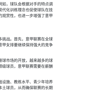
例如，球队会根据对手的特点调
现代化训练理念也促使球队在技
的观赏性，也进一步增强了意甲
多挑战。首先，意甲联赛在全球
意甲女排要继续保持强大的竞争
排球市场的开放，越来越多的球
顶级球员，意甲联赛需要在薪酬
础设施、教练水平、青少年培养
本土球员，从而确保联赛的长期