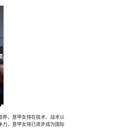
培养，意甲女排在技术、战术以
争力，意甲女排已逐步成为国际