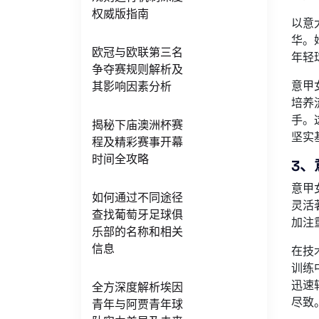
权威版指南
以意
华。
欧冠与欧联第三名
年轻
争夺赛规则解析及
意甲
其影响因素分析
培养
手。
揭秘下庙澳洲杯赛
坚实
程及精彩赛事开幕
时间全攻略
3、
意甲
如何通过不同途径
灵活
查找葡萄牙足球俱
加注
乐部的名称和相关
信息
在技
训练
迅速
全方深度解析埃因
尽致
青年与阿贾青年球