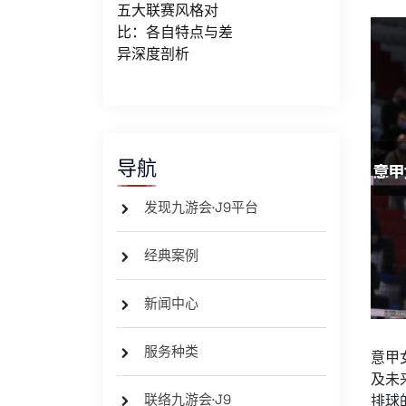
五大联赛风格对
比：各自特点与差
异深度剖析
导航
发现九游会·J9平台
经典案例
新闻中心
服务种类
意甲
及未
联络九游会·J9
排球