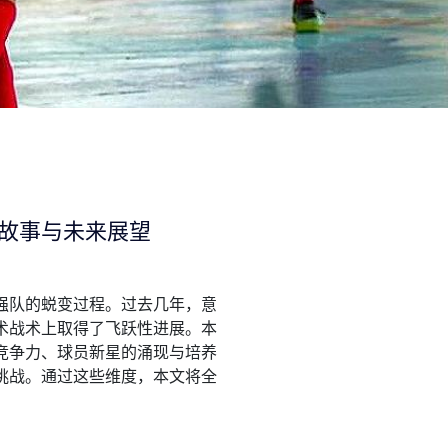
故事与未来展望
强队的蜕变过程。过去几年，意
术战术上取得了飞跃性进展。本
竞争力、球员新星的涌现与培养
挑战。通过这些维度，本文将全