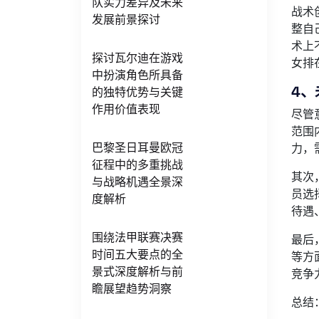
队实力差异及未来
战术
发展前景探讨
整自
术上
探讨瓦尔迪在游戏
女排
中扮演角色所具备
4、
的独特优势与关键
作用价值表现
尽管
范围
巴黎圣日耳曼欧冠
力，
征程中的多重挑战
其次
与战略机遇全景深
员选
度解析
待遇
围绕法甲联赛决赛
最后
时间五大要点的全
等方
景式深度解析与前
竞争
瞻展望趋势洞察
总结