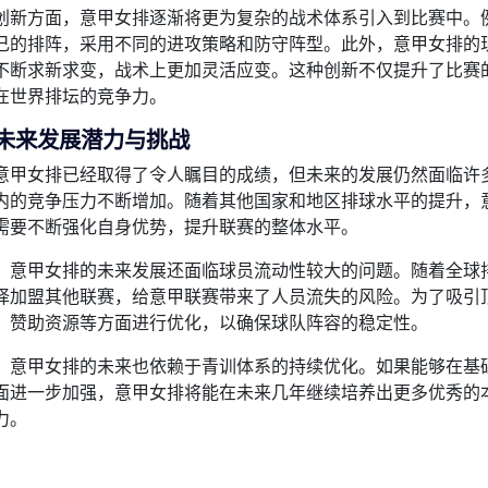
创新方面，意甲女排逐渐将更为复杂的战术体系引入到比赛中。
己的排阵，采用不同的进攻策略和防守阵型。此外，意甲女排的
不断求新求变，战术上更加灵活应变。这种创新不仅提升了比赛
在世界排坛的竞争力。
未来发展潜力与挑战
意甲女排已经取得了令人瞩目的成绩，但未来的发展仍然面临许
内的竞争压力不断增加。随着其他国家和地区排球水平的提升，
需要不断强化自身优势，提升联赛的整体水平。
，意甲女排的未来发展还面临球员流动性较大的问题。随着全球
择加盟其他联赛，给意甲联赛带来了人员流失的风险。为了吸引
、赞助资源等方面进行优化，以确保球队阵容的稳定性。
，意甲女排的未来也依赖于青训体系的持续优化。如果能够在基
面进一步加强，意甲女排将能在未来几年继续培养出更多优秀的
力。
：