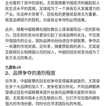
业也看到了其中的商机。尤其是随着中国经济的崛起和人
民生活水平的提高，足球成为了一个具有巨大发展潜力的
产业。在这种大背景下，冠名权的更替就显得尤为重要，
既是品牌提升的契机，也是商业争夺的必然结果。
此外，随着中超联赛在国际舞台上逐渐展现出一定的影响
力，冠名权的变动也更加引起了全球品牌的关注。不仅是
中国国内的企业，国际品牌也纷纷进驻中超联赛，争夺这
一关键的市场资源。近年来，随着赞助商的进入，尤其是
互联网巨头和跨国公司的加入，中超的冠名权变动成为了
各方关注的焦点。
九游会·J9
2、品牌争夺的激烈程度
近年来，中超联赛的冠名权争夺变得越来越激烈，尤其是
在多个大品牌的加入下，竞争愈发白热化。不同品牌都希
望通过冠名中超联赛来提升自身的品牌曝光度和市场份
额。尤其是中国本土的互联网公司，它们不仅在国内拥有
强大的市场份额，同时也在寻求国际化的布局。