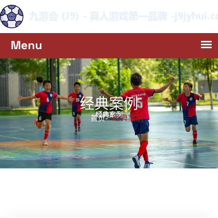
经典案例
经典案例
首页-