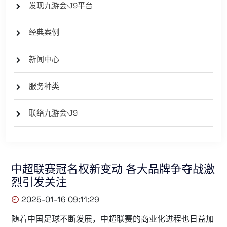
发现九游会·J9平台
经典案例
新闻中心
服务种类
联络九游会·J9
中超联赛冠名权新变动 各大品牌争夺战激
烈引发关注
2025-01-16 09:11:29
随着中国足球不断发展，中超联赛的商业化进程也日益加