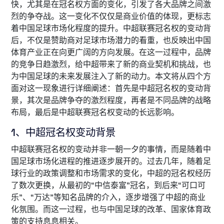
快，尤其是在冠名权方面的变化，引发了各大品牌之间激
烈的争夺战。这一变化不仅仅是商业价值的体现，更标志
着中国足球市场化程度的提升。中超联赛冠名权的变动背
后，不仅是赞助商对足球市场潜力的看重，也反映出中国
体育产业正在向更广阔的方向发展。在这一过程中，品牌
的竞争日趋激烈，给中超带来了新的商业契机和挑战，也
为中国足球的未来发展注入了新的动力。本文将从四个方
面对这一现象进行详细阐述：首先是中超冠名权的变动背
景，其次是品牌争夺的激烈程度，再者是不同品牌的战略
布局，最后是中超联赛冠名权变动的长远影响。
1、中超冠名权变动背景
中超联赛冠名权的变动并非一朝一夕的事情，而是随着中
国足球市场化进程的推进逐步展开的。过去几年，随着足
球行业的政策调整和市场需求的变化，中超的冠名权经历
了数次更换，从最初的“中信泰富”冠名，到后来“可口可
乐”、“万达”等知名品牌的介入，逐步增强了中超的商业
化氛围。而这一过程，也与中国足球的改革、国家体育政
策的支持息息相关。