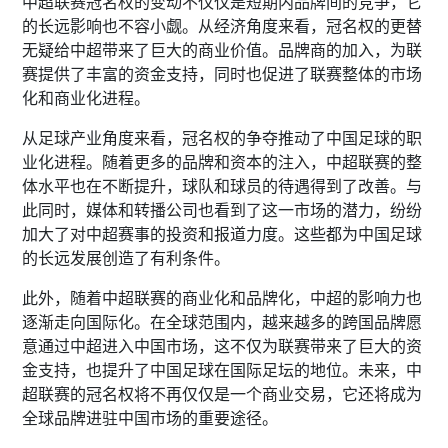
中超联赛冠名权的变动不仅仅是短期内品牌间的竞争，它
的长远影响也不容小觑。从经济角度来看，冠名权的更替
无疑给中超带来了巨大的商业价值。品牌商的加入，为联
赛提供了丰富的资金支持，同时也促进了联赛整体的市场
化和商业化进程。
从足球产业角度来看，冠名权的争夺推动了中国足球的职
业化进程。随着更多的品牌和资本的注入，中超联赛的整
体水平也在不断提升，球队和球员的待遇得到了改善。与
此同时，媒体和转播公司也看到了这一市场的潜力，纷纷
加大了对中超赛事的投资和报道力度。这些都为中国足球
的长远发展创造了有利条件。
此外，随着中超联赛的商业化和品牌化，中超的影响力也
逐渐走向国际化。在全球范围内，越来越多的跨国品牌愿
意通过中超进入中国市场，这不仅为联赛带来了巨大的资
金支持，也提升了中国足球在国际足坛的地位。未来，中
超联赛的冠名权将不再仅仅是一个商业交易，它还将成为
全球品牌进驻中国市场的重要途径。