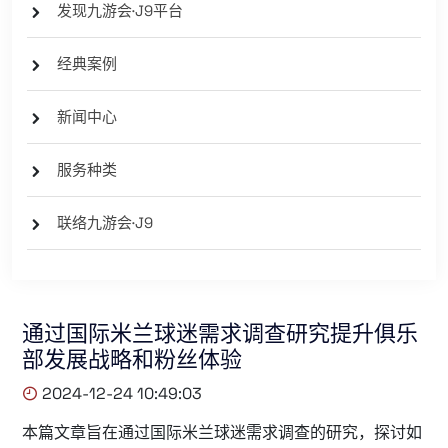
发现九游会·J9平台
经典案例
新闻中心
服务种类
联络九游会·J9
通过国际米兰球迷需求调查研究提升俱乐
部发展战略和粉丝体验
2024-12-24 10:49:03
本篇文章旨在通过国际米兰球迷需求调查的研究，探讨如