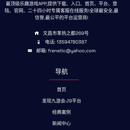
最顶级乐趣游戏APP,提供下载、入口、首页、平台、登
陆、官网、二十四小时专属客服在线服务!全球最安全,最
信誉,最公平的平台运营商!
文昌市革热之都269号
电话: 13594780387
邮箱: frenetic@yahoo.com
导航
首页
发现九游会·J9平台
经典案例
新闻中心