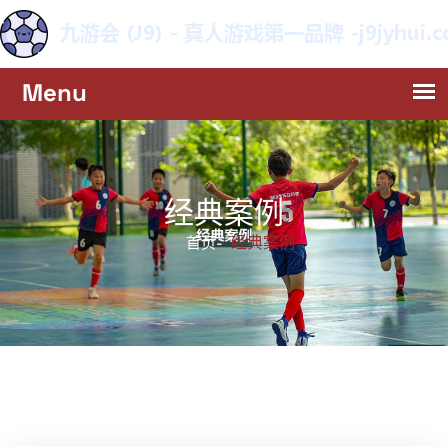
经典案例
经典案例
首页-