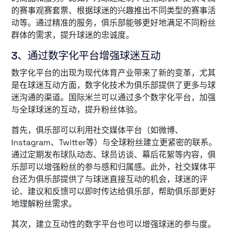
的赛事观赛套票、根据球迷的兴趣推出不同类型的赛事活
动等。通过精准的服务，俱乐部能够更好地满足不同粉丝
群体的需求，提升球迷的忠诚度。
3、通过数字化平台增强球迷互动
数字化平台的出现为现代体育产业带来了新的变革，尤其
是在球迷互动方面，数字化技术为俱乐部提供了更多与球
迷沟通的渠道。国际米兰可以通过多个数字化平台，加强
与全球球迷的互动，提升粉丝体验。
首先，俱乐部可以利用社交媒体平台（如微博、
Instagram、Twitter等）与全球粉丝建立更紧密的联系。
通过定期发布球队动态、球员访谈、幕后花絮等内容，俱
乐部可以增强粉丝的参与感和归属感。此外，社交媒体平
台还为俱乐部提供了与球迷直接互动的机会，球迷的评
论、建议和反馈可以即时传达给俱乐部，帮助俱乐部更好
地理解粉丝需求。
其次，建立互动性的数字平台也可以增强球迷的参与度。