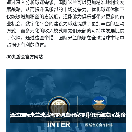
通过深入分析球迷需求，国际米兰可以更加精准地制定发
展战略，从而提升俱乐部的市场竞争力。优化球迷体验不
仅能够增加粉丝的忠诚度，还能够为俱乐部带来更多的商
业机会。数字化平台的建设为球迷提供了更加丰富的互动
方式，而多元化的收入模式则为俱乐部的可持续发展提供
了保障。通过这些举措，国际米兰能够在全球足球市场中
占据更有利的位置。
J9九游会官方网站