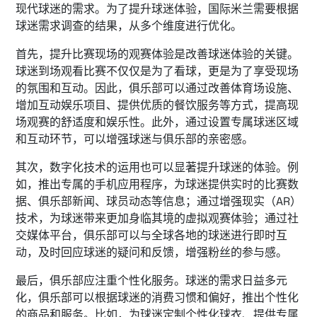
现代球迷的需求。为了提升球迷体验，国际米兰需要根据
球迷需求调查的结果，从多个维度进行优化。
首先，提升比赛现场的观赛体验是改善球迷体验的关键。
球迷到场观看比赛不仅仅是为了看球，更是为了享受现场
的氛围和互动。因此，俱乐部可以通过改善体育场设施、
增加互动娱乐项目、提供优质的餐饮服务等方式，提高现
场观赛的舒适度和娱乐性。此外，通过设置专属球迷区域
和互动环节，可以增强球迷与俱乐部的亲密感。
其次，数字化技术的运用也可以显著提升球迷的体验。例
如，推出专属的手机应用程序，为球迷提供实时的比赛数
据、俱乐部新闻、球员动态等信息；通过增强现实（AR）
技术，为球迷带来更加身临其境的虚拟观赛体验；通过社
交媒体平台，俱乐部可以与全球各地的球迷进行即时互
动，及时回应球迷的疑问和反馈，增强粉丝的参与感。
最后，俱乐部应注重个性化服务。球迷的需求日益多元
化，俱乐部可以根据球迷的消费习惯和偏好，推出个性化
的商品和服务。比如，为球迷定制个性化球衣、提供专属