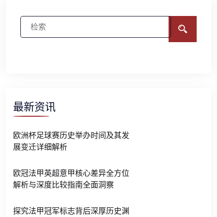
最新资讯
欧洲杯足球赛历史举办时间及其发
展变迁详细解析
欧冠法甲英超意甲核心差异全方位
解析与深度比较指南全面洞察
探究法甲冠军标志背后深厚历史渊