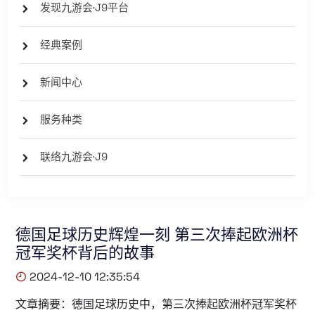
发现九游会·J9平台
经典案例
新闻中心
服务种类
联络九游会·J9
德国足球历史辉煌一刻 第三次捧起欧洲杯
冠军奖杯背后的故事
2024-12-10 12:35:54
文章摘要：德国足球历史中，第三次捧起欧洲杯冠军奖杯