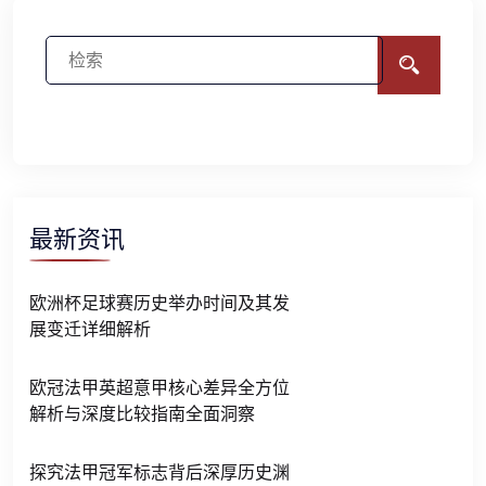
最新资讯
欧洲杯足球赛历史举办时间及其发
展变迁详细解析
欧冠法甲英超意甲核心差异全方位
解析与深度比较指南全面洞察
探究法甲冠军标志背后深厚历史渊