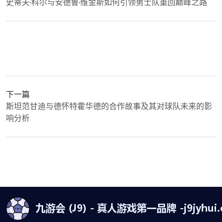
史蒂夫·科尔与安德鲁·维金斯如何引领勇士队重回巅峰之路
下一篇
斯坦范甘迪与德怀特霍华德的合作故事及其对球队未来的影
响分析