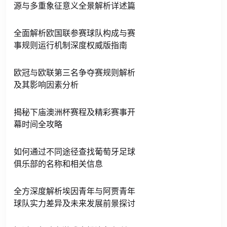
源与多重象征意义全景解析详述篇
全面解析欧国联参赛球队构成与赛
事规则运行机制深度权威版指南
欧冠与欧联第三名争夺赛规则解析
及其影响因素分析
揭秘下庙澳洲杯赛程及精彩赛事开
幕时间全攻略
如何通过不同途径查找葡萄牙足球
俱乐部的名称和相关信息
全方深度解析埃因青年与阿贾青年
球队实力差异及未来发展前景探讨