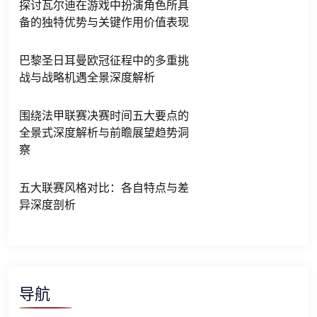
探讨瓦尔迪在游戏中扮演角色所具
备的独特优势与关键作用价值表现
巴黎圣日耳曼欧冠征程中的多重挑
战与战略机遇全景深度解析
围绕法甲联赛决赛时间五大要点的
全景式深度解析与前瞻展望趋势洞
察
五大联赛风格对比：各自特点与差
异深度剖析
导航