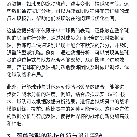
态数据，如球员的跑动轨迹、速度变化、接球频率等。这
些数据通过实时分析，可以为教练团队提供非常详细的球
员表现报告，帮助他们发现潜在的问题或优化空间。
这些数据分析不仅限于单个球员的表现，还能够在整个球
队的层面进行分析。通过对球员之间配合的实时数据反
馈，教练可以快速识别出场上配合不默契的部分，并及时
调整阵型或策略。例如，通过数据分析，可以发现某些球
员的跑位模式与队友配合不够默契，从而影响了进攻效
率。智能球鞋的反馈机制帮助教练团队及时做出调整，优
化球队战术布局。
此外，智能球鞋与其他运动传感器设备的结合，能够进一
步提升战术分析的深度。例如，结合虚拟现实（VR）技
术，球队可以根据数据分析结果，进行虚拟场景中的战术
模拟训练，提前适应比赛中的各种可能情况。这种全方位
的数据分析与智能反馈，使得世界杯的战术创新更加高效
和精准。
3、智能球鞋的科技创新与设计突破