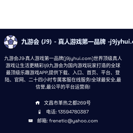
九游会J9·真人游戏第一品牌(j9jyhui.com)世界顶级真人
游戏让生活更精彩!j9九游会为国内游戏玩家打造的全球
最顶级乐趣游戏APP,提供下载、入口、首页、平台、登
陆、官网、二十四小时专属客服在线服务!全球最安全,最
信誉,最公平的平台运营商!
文昌市革热之都269号
电话: 13594780387
邮箱: frenetic@yahoo.com