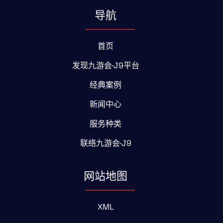
导航
首页
发现九游会·J9平台
经典案例
新闻中心
服务种类
联络九游会·J9
网站地图
XML