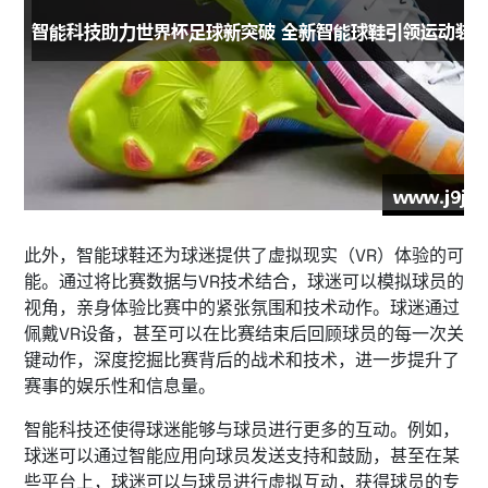
此外，智能球鞋还为球迷提供了虚拟现实（VR）体验的可
能。通过将比赛数据与VR技术结合，球迷可以模拟球员的
视角，亲身体验比赛中的紧张氛围和技术动作。球迷通过
佩戴VR设备，甚至可以在比赛结束后回顾球员的每一次关
键动作，深度挖掘比赛背后的战术和技术，进一步提升了
赛事的娱乐性和信息量。
智能科技还使得球迷能够与球员进行更多的互动。例如，
球迷可以通过智能应用向球员发送支持和鼓励，甚至在某
些平台上，球迷可以与球员进行虚拟互动，获得球员的专