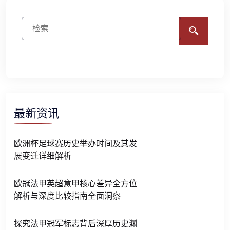
最新资讯
欧洲杯足球赛历史举办时间及其发
展变迁详细解析
欧冠法甲英超意甲核心差异全方位
解析与深度比较指南全面洞察
探究法甲冠军标志背后深厚历史渊