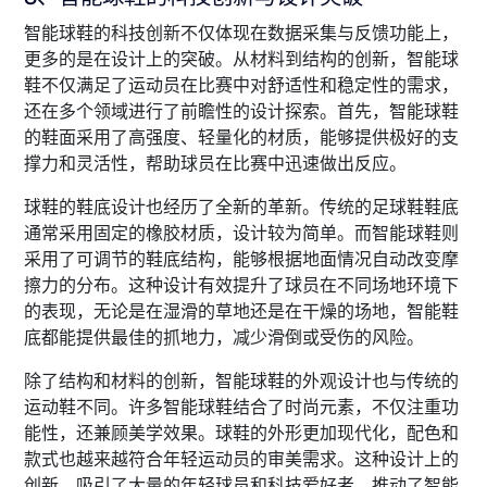
智能球鞋的科技创新不仅体现在数据采集与反馈功能上，
更多的是在设计上的突破。从材料到结构的创新，智能球
鞋不仅满足了运动员在比赛中对舒适性和稳定性的需求，
还在多个领域进行了前瞻性的设计探索。首先，智能球鞋
的鞋面采用了高强度、轻量化的材质，能够提供极好的支
撑力和灵活性，帮助球员在比赛中迅速做出反应。
球鞋的鞋底设计也经历了全新的革新。传统的足球鞋鞋底
通常采用固定的橡胶材质，设计较为简单。而智能球鞋则
采用了可调节的鞋底结构，能够根据地面情况自动改变摩
擦力的分布。这种设计有效提升了球员在不同场地环境下
的表现，无论是在湿滑的草地还是在干燥的场地，智能鞋
底都能提供最佳的抓地力，减少滑倒或受伤的风险。
除了结构和材料的创新，智能球鞋的外观设计也与传统的
运动鞋不同。许多智能球鞋结合了时尚元素，不仅注重功
能性，还兼顾美学效果。球鞋的外形更加现代化，配色和
款式也越来越符合年轻运动员的审美需求。这种设计上的
创新，吸引了大量的年轻球员和科技爱好者，推动了智能