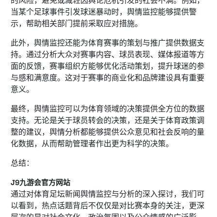
的风险，避免或减轻因舆论危机引发的社会不满。例如，
当某个足球事件引发球迷暴动时，舆情监控能够提供警
示，帮助相关部门提前采取应对措施。
此外，舆情监控还能为体育赛事的策划与推广提供数据支
持。通过分析大众对赛事内容、球员表现、媒体报道等方
面的反馈，赛事组织方能够优化活动策划，提升球迷的参
与感和满意度。这对于赛事的商业化和品牌建设具有重要
意义。
最终，舆情监控可以为体育领域的决策提供全方位的数据
支持。无论是关于球员转会的决策，还是关于体育政策调
整的建议，舆情分析都能够提供公众意见和社会反响的量
化数据，从而帮助管理者作出更为科学的决策。
总结：
J9九游会官方网站
通过对体育足坛新闻舆情监控与分析的深入探讨，我们可
以看到，热点话题背后不仅仅是对比赛本身的关注，更深