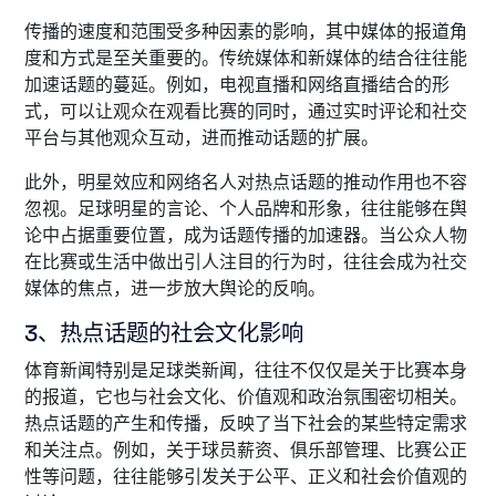
传播的速度和范围受多种因素的影响，其中媒体的报道角
度和方式是至关重要的。传统媒体和新媒体的结合往往能
加速话题的蔓延。例如，电视直播和网络直播结合的形
式，可以让观众在观看比赛的同时，通过实时评论和社交
平台与其他观众互动，进而推动话题的扩展。
此外，明星效应和网络名人对热点话题的推动作用也不容
忽视。足球明星的言论、个人品牌和形象，往往能够在舆
论中占据重要位置，成为话题传播的加速器。当公众人物
在比赛或生活中做出引人注目的行为时，往往会成为社交
媒体的焦点，进一步放大舆论的反响。
3、热点话题的社会文化影响
体育新闻特别是足球类新闻，往往不仅仅是关于比赛本身
的报道，它也与社会文化、价值观和政治氛围密切相关。
热点话题的产生和传播，反映了当下社会的某些特定需求
和关注点。例如，关于球员薪资、俱乐部管理、比赛公正
性等问题，往往能够引发关于公平、正义和社会价值观的