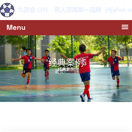
经典案例
经典案例
首页-