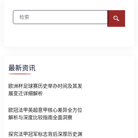
最新资讯
欧洲杯足球赛历史举办时间及其发
展变迁详细解析
欧冠法甲英超意甲核心差异全方位
解析与深度比较指南全面洞察
探究法甲冠军标志背后深厚历史渊