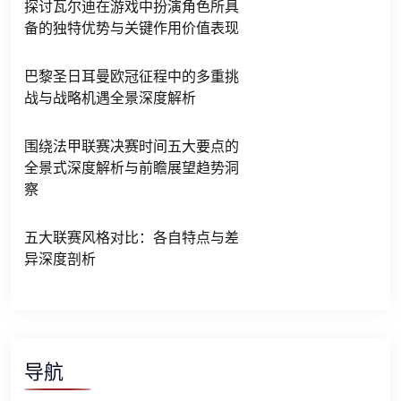
探讨瓦尔迪在游戏中扮演角色所具
备的独特优势与关键作用价值表现
巴黎圣日耳曼欧冠征程中的多重挑
战与战略机遇全景深度解析
围绕法甲联赛决赛时间五大要点的
全景式深度解析与前瞻展望趋势洞
察
五大联赛风格对比：各自特点与差
异深度剖析
导航