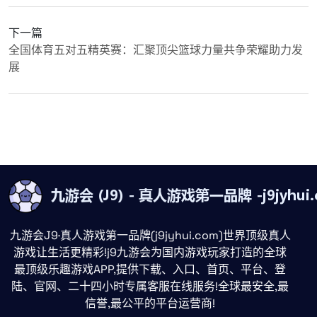
下一篇
全国体育五对五精英赛：汇聚顶尖篮球力量共争荣耀助力发
展
九游会J9·真人游戏第一品牌(j9jyhui.com)世界顶级真人
游戏让生活更精彩!j9九游会为国内游戏玩家打造的全球
最顶级乐趣游戏APP,提供下载、入口、首页、平台、登
陆、官网、二十四小时专属客服在线服务!全球最安全,最
信誉,最公平的平台运营商!