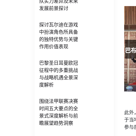
队实力差异及未来
发展前景探讨
探讨瓦尔迪在游戏
中扮演角色所具备
的独特优势与关键
作用价值表现
巴黎圣日耳曼欧冠
征程中的多重挑战
与战略机遇全景深
度解析
围绕法甲联赛决赛
时间五大要点的全
此外
景式深度解析与前
于当
瞻展望趋势洞察
参与