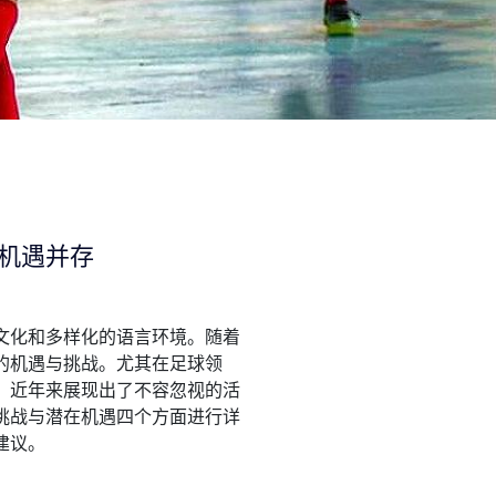
机遇并存
文化和多样化的语言环境。随着
的机遇与挑战。尤其在足球领
，近年来展现出了不容忽视的活
挑战与潜在机遇四个方面进行详
建议。