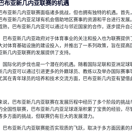
巴布亚新几内亚联赛的机遇
巴布亚新几内亚联赛面临诸多挑战，但也拥有独特的机遇。首先
巴布亚新几内亚足球有机会借助地区赛事的资源和平台进行发展
成熟，巴布亚新几内亚可以通过与邻近国家的合作，逐步提升自
，巴布亚新几内亚政府对于体育事业的关注和投入也为联赛提供
大对体育基础设施的建设投入，并推出了一系列政策，旨在提高
亚新几内亚联赛的发展提供了支持。
，国际化的步伐也是一个潜在的机遇。随着国际足联和亚洲足球
新几内亚可以通过引进更多的外籍球员、教练以及举办国际赛事
尤其在青年球员的培养和技术交流方面，巴布亚新几内亚有望借
：
来说，巴布亚新几内亚联赛在发展历程中经历了多个阶段的挑战
的全国性联赛，巴布亚新几内亚足球逐渐积累了宝贵的经验，尽
等多方面的挑战，但联赛仍有巨大的发展潜力。
，巴布亚新几内亚联赛能否实现质的飞跃，取决于多方面因素的