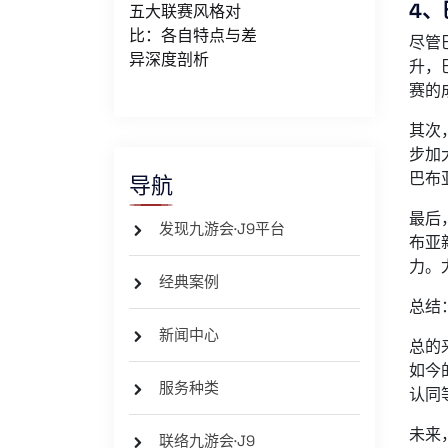
4、
五大联赛风格对
比：各自特点与差
尽管
异深度剖析
升，
赛的
其次
步加
巴布
导航
最后
发现九游会·J9平台
布亚
力。
经典案例
总结
新闻中心
总的
如今
服务种类
认同
未来
联络九游会·J9