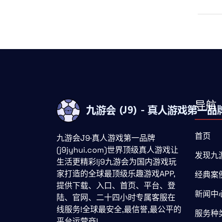
导航
首页
九游会J9·真人游戏第一品牌
(j9jyhui.com)世界顶级真人游戏让
发现九游
生活更精彩!j9九游会为国内游戏玩
家打造的全球最顶级乐趣游戏APP,
经典案
提供下载、入口、首页、平台、登
新闻中
陆、官网、二十四小时专属客服在
线服务!全球最安全,最信誉,最公平的
服务种
平台运营商!