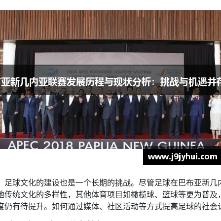
，足球文化的建设也是一个长期的挑战。尽管足球在巴布亚新几
地传统文化的多样性，其他体育项目如橄榄球、篮球等更为普及
度仍有待提升。如何通过媒体、社区活动等方式提高足球的社会