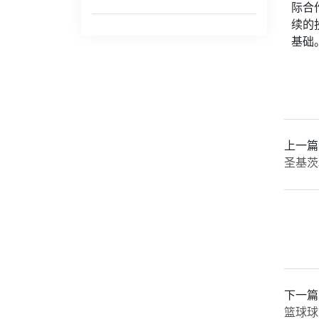
际合
续的
基础
上一篇
圣基茨
下一篇
篮球球