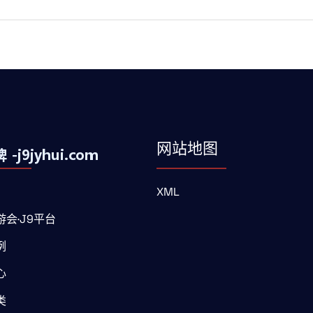
网站地图
XML
会·J9平台
例
心
类