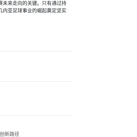
赛未来走向的关键。只有通过持
几内亚足球事业的崛起奠定坚实
创新路径