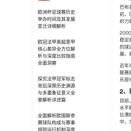
巴布
欧洲杯足球赛历史
初，
举办时间及其发展
织力
变迁详细解析
20
稳定
欧冠法甲英超意甲
的球
核心差异全方位解
展、
析与深度比较指南
全面洞察
近年
联赛
探究法甲冠军标志
乐部
背后深厚历史渊源
2、
与多重象征意义全
景解析详述篇
目前
水平
比港
全面解析欧国联参
中，
赛球队构成与赛事
规则运行机制深度