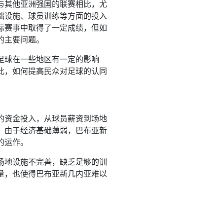
与其他亚洲强国的联赛相比，尤
础设施、球员训练等方面的投入
际赛事中取得了一定成绩，但如
的主要问题。
足球在一些地区有一定的影响
此，如何提高民众对足球的认同
的资金投入，从球员薪资到场地
，由于经济基础薄弱，巴布亚新
的运作。
场地设施不完善，缺乏足够的训
量，也使得巴布亚新几内亚难以