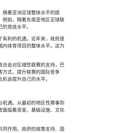
，随着亚洲足球整体水平的提
。例如，随着东南亚地区足球联
己的竞技水平。
了有利的机遇。近年来，政府逐
国内体育项目的整体水平。这为
联合会对区域性联赛的支持，巴
等方式，提升联赛的国际竞争
此机会提升自己的水平。
与机遇。从最初的地区性赛事到
管面临着资金、基础设施、文化
共同作用。政府的政策支持、国