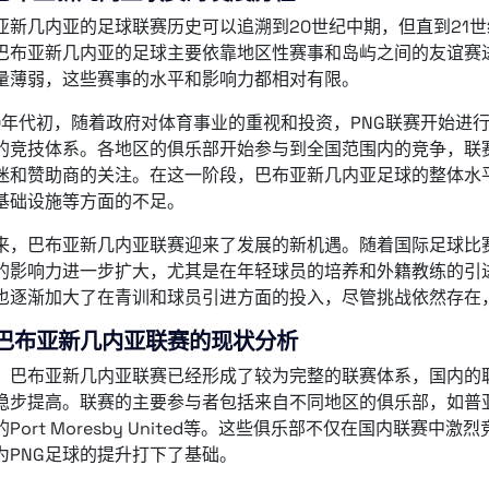
亚新几内亚的足球联赛历史可以追溯到20世纪中期，但直到21
巴布亚新几内亚的足球主要依靠地区性赛事和岛屿之间的友谊赛
量薄弱，这些赛事的水平和影响力都相对有限。
00年代初，随着政府对体育事业的重视和投资，PNG联赛开始进
的竞技体系。各地区的俱乐部开始参与到全国范围内的竞争，联
迷和赞助商的关注。在这一阶段，巴布亚新几内亚足球的整体水
基础设施等方面的不足。
来，巴布亚新几内亚联赛迎来了发展的新机遇。随着国际足球比
的影响力进一步扩大，尤其是在年轻球员的培养和外籍教练的引
也逐渐加大了在青训和球员引进方面的投入，尽管挑战依然存在
巴布亚新几内亚联赛的现状分析
，巴布亚新几内亚联赛已经形成了较为完整的联赛体系，国内的
稳步提高。联赛的主要参与者包括来自不同地区的俱乐部，如普亚地区的
的Port Moresby United等。这些俱乐部不仅在国内联赛
为PNG足球的提升打下了基础。