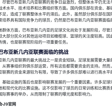
，尽管巴布亚新几内亚联赛的竞争日益激烈，但整体水平仍无法
战术水平、技术培养和比赛组织等方面。国内俱乐部在资金、基
不足，造成了联赛整体水平的滞后。此外，虽然部分俱乐部在国
续培养具有国际竞争力的球员，仍然是巴布亚新几内亚联赛面临
迷群体方面，巴布亚新几内亚的足球文化尚处于发展阶段，尽管
但大部分民众对其他运动项目如橄榄球、篮球的关注度较高。因
热情，也是联赛现阶段的一项重要任务。
巴布亚新几内亚联赛面临的挑战
亚新几内亚联赛的最大挑战之一是资金短缺。足球发展需要大量
，从赛事组织到俱乐部运营，所有这些都需要资金的支持。然而
亚联赛的资金来源较为有限，导致了许多俱乐部难以进行高水平
，基础设施的落后也是影响联赛发展的一个重要因素。许多足球
地和现代化的比赛设施。这不仅影响了球员的日常训练和比赛质
国际赛事的举办，从而限制了联赛的曝光度和影响力。
·J9官网