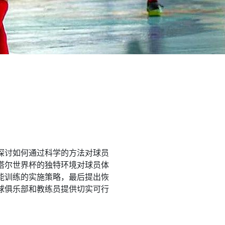
探讨如何通过科学的方法对球员
塔尔世界杯的独特环境对球员体
能训练的实施策略，最后提出恢
球俱乐部和教练员提供切实可行