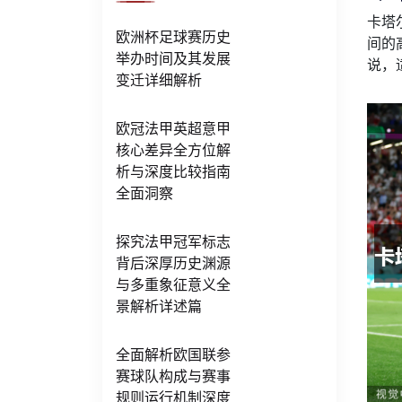
卡塔
欧洲杯足球赛历史
间的
举办时间及其发展
说，
变迁详细解析
欧冠法甲英超意甲
核心差异全方位解
析与深度比较指南
全面洞察
探究法甲冠军标志
背后深厚历史渊源
与多重象征意义全
景解析详述篇
全面解析欧国联参
赛球队构成与赛事
规则运行机制深度