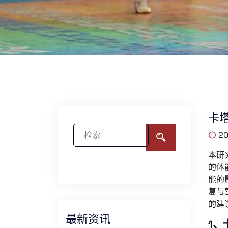
卡
20
本研
的体
能的
复与
的建
最新资讯
1、