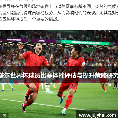
尔世界杯在气候和场地条件上与以往赛事有所不同，炎热的气候
高温和湿度使得球员容易疲劳，从而影响他们的表现。尤其是对
适应热环境成为一个重要的挑战。