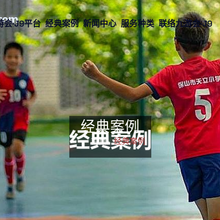
会·J9平台
经典案例
新闻中心
服务种类
联络九游会·J9
经典案例
首页-
经典案例