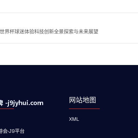
世界杯球迷体验科技创新全景探索与未来展望
网站地图
XML
会·J9平台