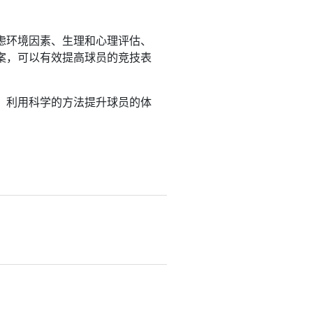
虑环境因素、生理和心理评估、
案，可以有效提高球员的竞技表
，利用科学的方法提升球员的体