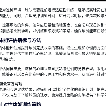
应对这种环境，球队需要提前进行适应性训练，逐渐提高球员在
热能力。同时，合理安排训练时间，避开高温时段，也是减轻球
，比赛场地的条件，如草皮质量和场地硬度，也会影响球员的跑
提前熟悉比赛场地，以调整训练方式和策略，确保球员能够在最
体能评估指标与方法
的体能评估是提升球员竞技状态的基础。通过生理和心理两方面
平。生理评估主要包括心率监测、乳酸阈值测试和最大摄氧量测
运动能力。
评估同样重要，球员的心理状态直接影响他们的竞技表现。采用
，能够识别球员在比赛中的心理压力和焦虑水平，从而进行针对
九游会官方网站
生理和心理评估结果，教练组可以制定个性化的训练计划，提高
，不仅有助于了解球员的现状，也为提升策略的实施提供了科学
针对性体能训练策略