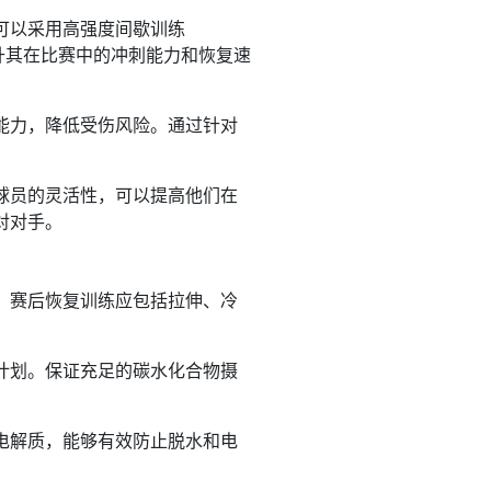
可以采用高强度间歇训练
提升其在比赛中的冲刺能力和恢复速
能力，降低受伤风险。通过针对
球员的灵活性，可以提高他们在
对对手。
。赛后恢复训练应包括拉伸、冷
计划。保证充足的碳水化合物摄
电解质，能够有效防止脱水和电