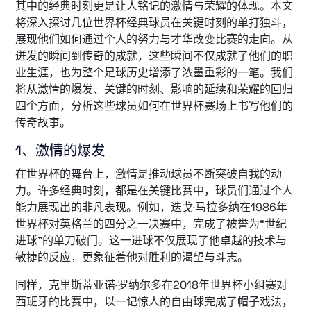
其中的经典时刻更是让人铭记的激情与荣耀的体现。本文
将深入探讨几位世界杯经典球员在关键时刻的单打独斗，
展现他们如何通过个人的努力与才华改变比赛的走向。从
迸发的瞬间到传奇的成就，这些瞬间不仅成就了他们的职
业生涯，也为整个足球历史增添了浓墨重彩的一笔。我们
将从激情的爆发、关键的时刻、影响的延续和荣耀的回归
四个方面，分析这些球员如何在世界杯赛场上书写他们的
传奇故事。
1、激情的爆发
在世界杯的舞台上，激情是推动球员不断突破自我的动
力。许多经典时刻，都是在关键比赛中，球员们通过个人
能力展现出的非凡表现。例如，迭戈·马拉多纳在1986年
世界杯对英格兰的四分之一决赛中，完成了被誉为“世纪
进球”的单刀破门。这一进球不仅展现了他卓越的技术与
敏捷的反应，更象征着他对胜利的渴望与斗志。
同样，克里斯蒂亚诺·罗纳尔多在2018年世界杯小组赛对
西班牙的比赛中，以一记惊人的自由球完成了帽子戏法，