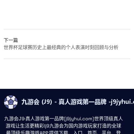
下一篇
世界杯足球赛历史上最经典的个人表演时刻回顾与分析
九游会J9·真人游戏第一品牌(j9jyhui.com)世界顶级真人
游戏让生活更精彩!j9九游会为国内游戏玩家打造的全球
最顶级乐趣游戏APP,提供下载、入口、首页、平台、登