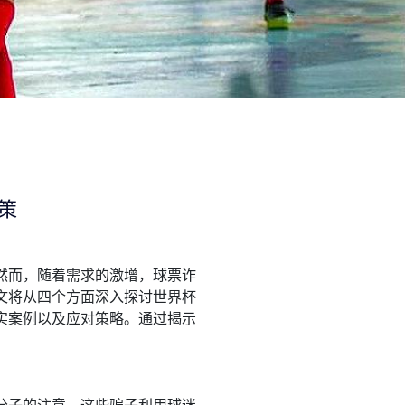
策
然而，随着需求的激增，球票诈
文将从四个方面深入探讨世界杯
实案例以及应对策略。通过揭示
。