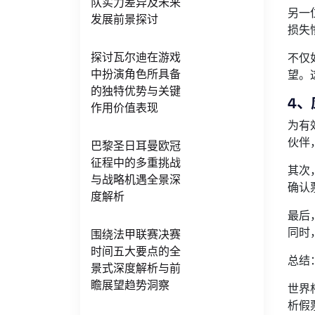
队实力差异及未来
另一
发展前景探讨
损失
探讨瓦尔迪在游戏
不仅
中扮演角色所具备
望。
的独特优势与关键
4、
作用价值表现
为有
伙伴
巴黎圣日耳曼欧冠
征程中的多重挑战
其次
与战略机遇全景深
确认
度解析
最后
同时
围绕法甲联赛决赛
时间五大要点的全
总结
景式深度解析与前
瞻展望趋势洞察
世界
析假