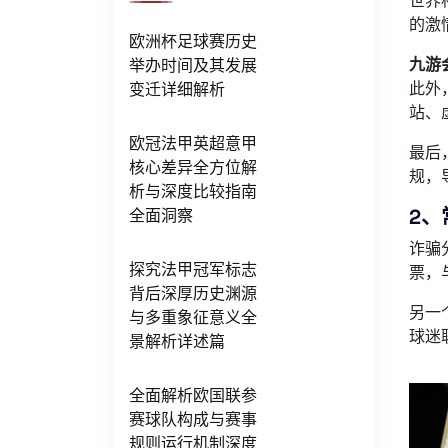
世界
的激
欧洲杯足球赛历史
九游会
举办时间及其发展
此外
变迁详细解析
站、
欧冠法甲英超意甲
最后
核心差异全方位解
规，
析与深度比较指南
2、
全面洞察
诈骗
探究法甲冠军标志
票，
背后深厚历史渊源
另一
与多重象征意义全
球迷
景解析详述篇
全面解析欧国联参
赛球队构成与赛事
规则运行机制深度