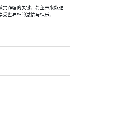
球票诈骗的关键。希望未来能通
享受世界杯的激情与快乐。