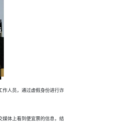
工作人员，通过虚假身份进行诈
交媒体上看到便宜票的信息，结