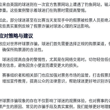
位来自英国的球迷则在一次官方售票网站上遭遇了钓鱼网站，输
惨重。这些案例警示着球迷们在购票时需提高警惕。
如此，部分球迷甚至在比赛当天发现手中的假票被检票人员拒绝
这些真实案例反映了假票诈骗对球迷心理的深远影响。
应对策略与建议
效应对世界杯球票诈骗，球迷们首先需要选择正规的购票渠道，
，确保所购票源的合法性。
，球迷应提高自身的警惕性，尤其是在网络交易时。切勿轻信低
票务信息，避免因贪小便宜而遭受更大的损失。
，赛事组织者和相关部门也应加强对票务市场的监管，打击假票
，增加宣传教育，提高公众的法律意识，帮助球迷更好地识别诈
：
杯球票诈骗现象的存在不仅影响了球迷的观赛体验，也对赛事的
票产生的原因、常见的诈骗手段及真实案例，我们能够更好地理