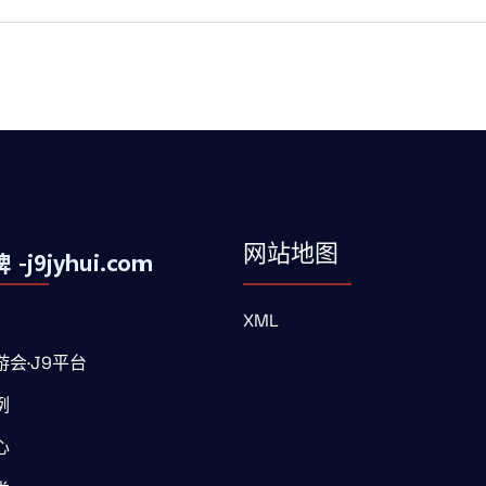
网站地图
XML
会·J9平台
例
心