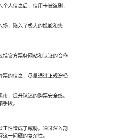
入个人信息后，信用卡被盗刷，
入场，陷入了极大的尴尬和失
包括官方票务网站和认证的合作
价票的信息，尽量通过正规途径
黑市，提升球迷的购票安全感。
骗手段。
公正性造成了威胁。通过深入剖
解这一问题的复杂性。