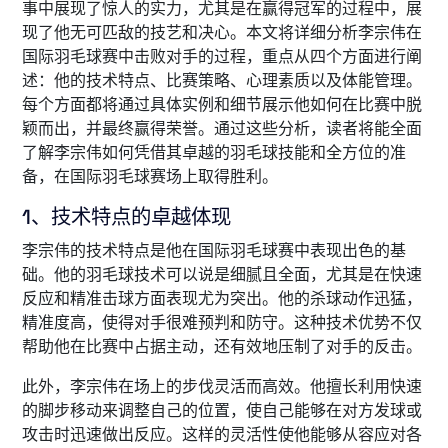
事中展现了惊人的实力，尤其是在赢得冠军的过程中，展
现了他无可匹敌的技艺和决心。本文将详细分析李宗伟在
国际羽毛球赛中击败对手的过程，重点从四个方面进行阐
述：他的技术特点、比赛策略、心理素质以及体能管理。
每个方面都将通过具体实例和细节展示他如何在比赛中脱
颖而出，并最终赢得荣誉。通过这些分析，读者将能全面
了解李宗伟如何凭借其卓越的羽毛球技能和全方位的准
备，在国际羽毛球赛场上取得胜利。
1、技术特点的卓越体现
李宗伟的技术特点是他在国际羽毛球赛中表现出色的基
础。他的羽毛球技术可以说是细腻且全面，尤其是在快速
反应和精准击球方面表现尤为突出。他的杀球动作迅猛，
精准度高，使得对手很难预判和防守。这种技术优势不仅
帮助他在比赛中占据主动，还有效地压制了对手的反击。
此外，李宗伟在场上的步伐灵活而高效。他擅长利用快速
的脚步移动来调整自己的位置，使自己能够在对方发球或
攻击时迅速做出反应。这样的灵活性使他能够从容应对各