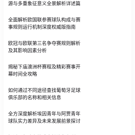
源与多重象征意义全景解析详述篇
全面解析欧国联参赛球队构成与赛
事规则运行机制深度权威版指南
欧冠与欧联第三名争夺赛规则解析
及其影响因素分析
揭秘下庙澳洲杯赛程及精彩赛事开
幕时间全攻略
如何通过不同途径查找葡萄牙足球
俱乐部的名称和相关信息
全方深度解析埃因青年与阿贾青年
球队实力差异及未来发展前景探讨