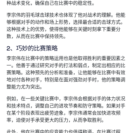
种战术变化，确保自己在比赛中的稳定性。
李宗伟的羽毛球击球技术也体现了他对战术的理解。他能
够根据对手的动作和场上形势，选择最合适的击球方式。
这种技术上的优势，使得他能够在关键时刻拿下重要分
数，从而在比赛中保持领先。
2、巧妙的比赛策略
李宗伟在比赛中的策略运用也是他取得胜利的重要因素之
一。他善于通过研究对手的打法和弱点，制定出相应的比
赛策略。这种预先的分析和准备，让他能够在比赛中有效
地对付各种对手，特别是在面对强劲对手时，他的策略调
整能力尤为突出。
例如，在一些关键比赛中，李宗伟会根据对手的体力状况
和技术特点，调整自己的进攻节奏和防守策略。如果对手
在某个阶段表现出疲劳迹象，李宗伟通常会加快进攻频
率，迫使对手承受更大的压力，从而争取胜利。
此外，他在比赛中的应变能力也值得称道。在比赛过程