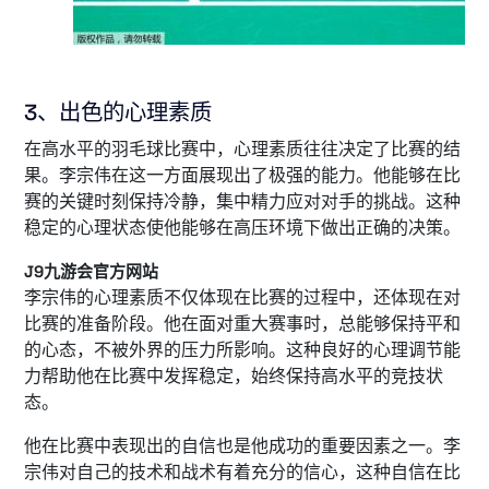
3、出色的心理素质
在高水平的羽毛球比赛中，心理素质往往决定了比赛的结
果。李宗伟在这一方面展现出了极强的能力。他能够在比
赛的关键时刻保持冷静，集中精力应对对手的挑战。这种
稳定的心理状态使他能够在高压环境下做出正确的决策。
J9九游会官方网站
李宗伟的心理素质不仅体现在比赛的过程中，还体现在对
比赛的准备阶段。他在面对重大赛事时，总能够保持平和
的心态，不被外界的压力所影响。这种良好的心理调节能
力帮助他在比赛中发挥稳定，始终保持高水平的竞技状
态。
他在比赛中表现出的自信也是他成功的重要因素之一。李
宗伟对自己的技术和战术有着充分的信心，这种自信在比