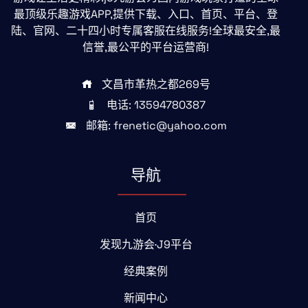
最顶级乐趣游戏APP,提供下载、入口、首页、平台、登
陆、官网、二十四小时专属客服在线服务!全球最安全,最
信誉,最公平的平台运营商!
文昌市革热之都269号
电话: 13594780387
邮箱: frenetic@yahoo.com
导航
首页
发现九游会·J9平台
经典案例
新闻中心