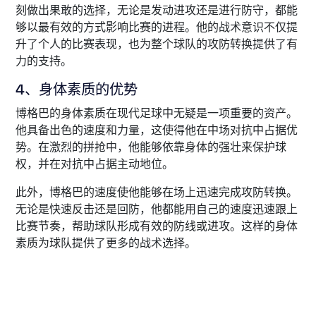
刻做出果敢的选择，无论是发动进攻还是进行防守，都能
够以最有效的方式影响比赛的进程。他的战术意识不仅提
升了个人的比赛表现，也为整个球队的攻防转换提供了有
力的支持。
4、身体素质的优势
博格巴的身体素质在现代足球中无疑是一项重要的资产。
他具备出色的速度和力量，这使得他在中场对抗中占据优
势。在激烈的拼抢中，他能够依靠身体的强壮来保护球
权，并在对抗中占据主动地位。
此外，博格巴的速度使他能够在场上迅速完成攻防转换。
无论是快速反击还是回防，他都能用自己的速度迅速跟上
比赛节奏，帮助球队形成有效的防线或进攻。这样的身体
素质为球队提供了更多的战术选择。