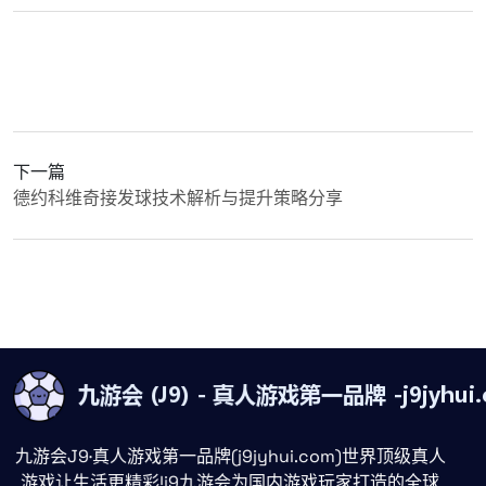
下一篇
德约科维奇接发球技术解析与提升策略分享
九游会J9·真人游戏第一品牌(j9jyhui.com)世界顶级真人
游戏让生活更精彩!j9九游会为国内游戏玩家打造的全球