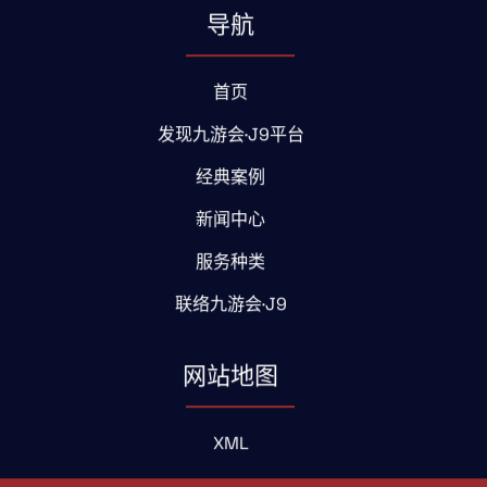
导航
首页
发现九游会·J9平台
经典案例
新闻中心
服务种类
联络九游会·J9
网站地图
XML