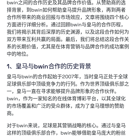
bwin之间的合作历史及其品牌合作价值。从赞助商的选
择背景，到bwin如何帮助皇马提升品牌形象，再到两者
合作所带来的商业回报与市场效应，文章将围绕四个核心
方面进行详细分析。通过回顾bwin与皇马的合作历程，
我们将揭示其背后深厚的历史渊源，以及这段合作如何为
双方带来互利共赢的局面。最后，我们将总结这段合作关
系的长期价值，尤其是在体育营销与品牌合作的成功案例
中的地位。
1、皇马与bwin合作的历史背景
皇马与bwin的合作起始于2007年，当时皇马正处于全球
足球俱乐部中顶级竞争力的行列。作为世界顶级俱乐部之
一，皇马一直在寻求能够提升品牌形象的合作伙伴。
bwin，作为一家知名的在线体育博彩平台，以其全球化
的市场覆盖和广泛的受众群体，成为了皇马理想的赞助
商。
对于bwin来说，足球是其营销战略的核心。通过与皇马
这样的顶级俱乐部合作，bwin能够借助皇马庞大的粉丝