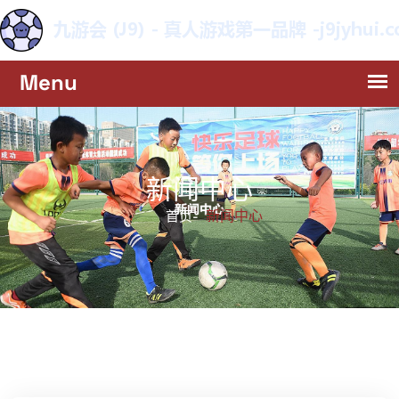
新闻中心
新闻中心
首页-