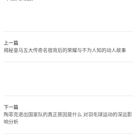
上一篇
揭秘皇马五大传奇名宿背后的荣耀与不为人知的动人故事
下一篇
陶菲克退出国家队的真正原因是什么 对羽毛球运动的深远影
响分析