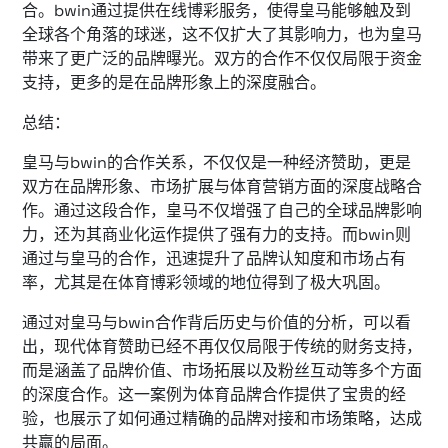
合。bwin通过提供在线博彩服务，使得皇马能够触及到
全球各个角落的球迷，这不仅扩大了其影响力，也为皇马
带来了更广泛的品牌曝光。双方的合作不仅仅局限于资金
支持，更多的是在品牌形象上的深度融合。
总结：
皇马与bwin的合作关系，不仅仅是一种经济赞助，更是
双方在品牌形象、市场扩展与体育营销方面的深度战略合
作。通过这段合作，皇马不仅增强了自己的全球品牌影响
力，还为其商业化运作提供了强有力的支持。而bwin则
通过与皇马的合作，迅速提升了品牌认知度和市场占有
率，尤其是在体育博彩领域的地位得到了极大巩固。
通过对皇马与bwin合作背后历史与价值的分析，可以看
出，现代体育赞助已经不再仅仅局限于传统的财务支持，
而是涵盖了品牌价值、市场拓展以及粉丝互动等多个方面
的深度合作。这一案例为体育品牌合作提供了宝贵的经
验，也展示了如何通过精确的品牌对接和市场策略，达成
共赢的局面。