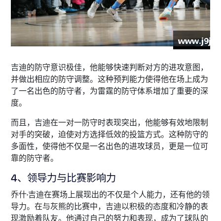
吉迪的防守意识极佳，他能够快速判断对方的进攻意图，
并做出相应的防守调整。这种预判能力使得他在场上成为
了一名出色的防守者，为雷霆的防守体系增加了重要的深
度。
而且，吉迪在一对一防守时表现突出，他能够有效地限制
对手的突破，迫使对方选择低效的投篮方式。这种防守的
多面性，使得他不仅是一名出色的进攻球员，更是一位可
靠的防守者。
4、领导力与比赛影响力
乔什·吉迪在赛场上展现出的不仅是个人能力，还有他的领
导力。在与灰熊的比赛中，吉迪以积极的态度和冷静的表
现激励着队友。他通过自己的努力和表现，成为了球队的