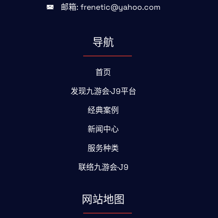
邮箱: frenetic@yahoo.com
导航
首页
发现九游会·J9平台
经典案例
新闻中心
服务种类
联络九游会·J9
网站地图