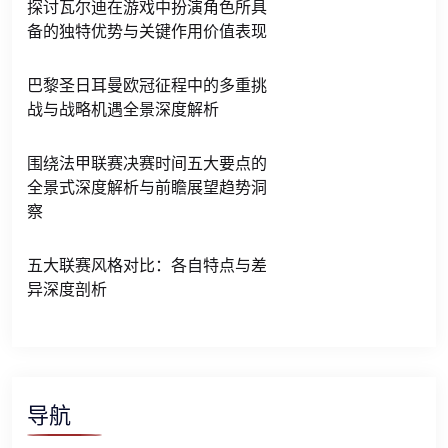
探讨瓦尔迪在游戏中扮演角色所具
备的独特优势与关键作用价值表现
巴黎圣日耳曼欧冠征程中的多重挑
战与战略机遇全景深度解析
围绕法甲联赛决赛时间五大要点的
全景式深度解析与前瞻展望趋势洞
察
五大联赛风格对比：各自特点与差
异深度剖析
导航