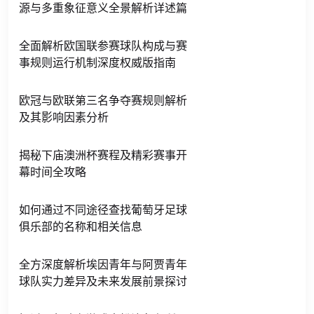
源与多重象征意义全景解析详述篇
全面解析欧国联参赛球队构成与赛
事规则运行机制深度权威版指南
欧冠与欧联第三名争夺赛规则解析
及其影响因素分析
揭秘下庙澳洲杯赛程及精彩赛事开
幕时间全攻略
如何通过不同途径查找葡萄牙足球
俱乐部的名称和相关信息
全方深度解析埃因青年与阿贾青年
球队实力差异及未来发展前景探讨