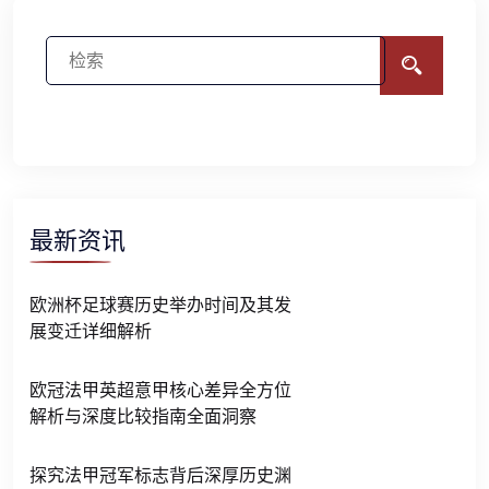
最新资讯
欧洲杯足球赛历史举办时间及其发
展变迁详细解析
欧冠法甲英超意甲核心差异全方位
解析与深度比较指南全面洞察
探究法甲冠军标志背后深厚历史渊