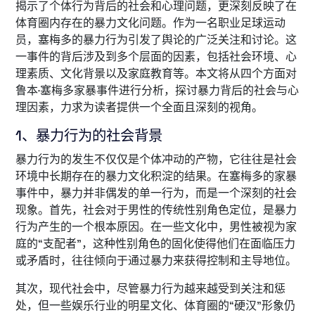
揭示了个体行为背后的社会和心理问题，更深刻反映了在
体育圈内存在的暴力文化问题。作为一名职业足球运动
员，塞梅多的暴力行为引发了舆论的广泛关注和讨论。这
一事件的背后涉及到多个层面的因素，包括社会环境、心
理素质、文化背景以及家庭教育等。本文将从四个方面对
鲁本·塞梅多家暴事件进行分析，探讨暴力背后的社会与心
理因素，力求为读者提供一个全面且深刻的视角。
1、暴力行为的社会背景
暴力行为的发生不仅仅是个体冲动的产物，它往往是社会
环境中长期存在的暴力文化积淀的结果。在塞梅多的家暴
事件中，暴力并非偶发的单一行为，而是一个深刻的社会
现象。首先，社会对于男性的传统性别角色定位，是暴力
行为产生的一个根本原因。在一些文化中，男性被视为家
庭的“支配者”，这种性别角色的固化使得他们在面临压力
或矛盾时，往往倾向于通过暴力来获得控制和主导地位。
其次，现代社会中，尽管暴力行为越来越受到关注和惩
处，但一些娱乐行业的明星文化、体育圈的“硬汉”形象仍