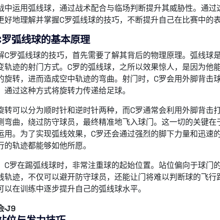
战中运用弧线球，通过战术配合与临场判断提升其威胁性。通过
更好地理解并掌握C罗弧线球的技巧，不断提升自己在比赛中的
C罗弧线球的基本原理
解C罗弧线球的技巧，首先需要了解其背后的物理原理。弧线球
变轨迹的射门方式。C罗的弧线球，之所以效果惊人，是因为他
的旋转，进而造成空中轨迹的弯曲。射门时，C罗会用外脚背击
，通过这种方式将旋转力传递给足球。
旋转可以分为顺时针和逆时针两种，而C罗通常会利用外脚背击
侧弯曲，绕过防守球员，最终精准地飞入球门。这一切的关键在
运用。为了实现弧线效果，C罗还会通过强烈的脚下力量和迅速
行的轨迹都能够如他所愿。
，C罗在踢弧线球时，非常注重球的起始位置。站位偏向于球门
线轨迹，不仅可以避开防守球员，还能让门将难以判断球的飞行
可以在训练中逐步提升自己的弧线球水平。
·J9