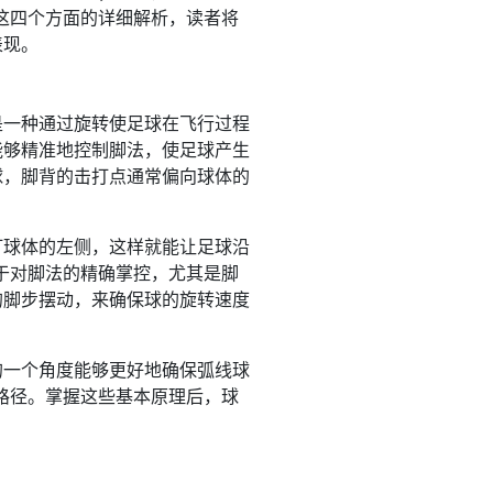
这四个方面的详细解析，读者将
表现。
是一种通过旋转使足球在飞行过程
能够精准地控制脚法，使足球产生
球，脚背的击打点通常偏向球体的
打球体的左侧，这样就能让足球沿
于对脚法的精确掌控，尤其是脚
的脚步摆动，来确保球的旋转速度
的一个角度能够更好地确保弧线球
路径。掌握这些基本原理后，球