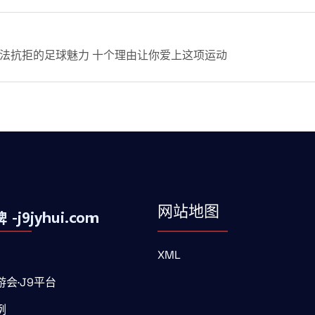
法抗拒的足球魅力 十个理由让你爱上这项运动
网站地图
XML
会·J9平台
例