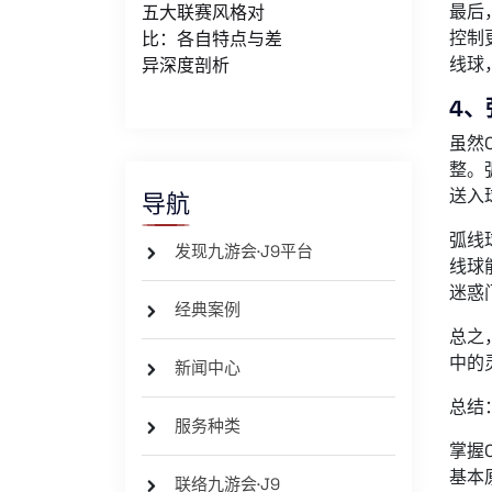
最后
五大联赛风格对
控制
比：各自特点与差
线球
异深度剖析
4、
虽然
整。
送入
导航
弧线
发现九游会·J9平台
线球
迷惑
经典案例
总之
中的
新闻中心
总结
服务种类
掌握
基本
联络九游会·J9