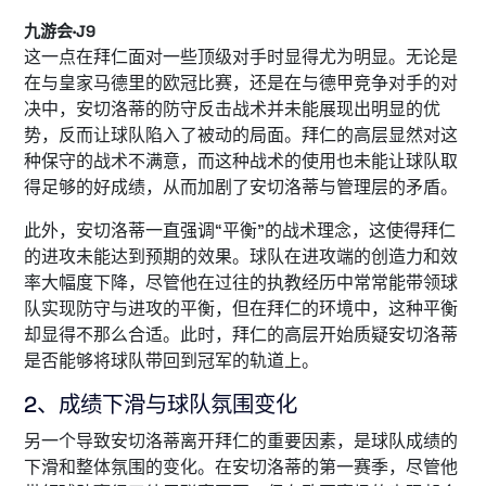
九游会·J9
这一点在拜仁面对一些顶级对手时显得尤为明显。无论是
在与皇家马德里的欧冠比赛，还是在与德甲竞争对手的对
决中，安切洛蒂的防守反击战术并未能展现出明显的优
势，反而让球队陷入了被动的局面。拜仁的高层显然对这
种保守的战术不满意，而这种战术的使用也未能让球队取
得足够的好成绩，从而加剧了安切洛蒂与管理层的矛盾。
此外，安切洛蒂一直强调“平衡”的战术理念，这使得拜仁
的进攻未能达到预期的效果。球队在进攻端的创造力和效
率大幅度下降，尽管他在过往的执教经历中常常能带领球
队实现防守与进攻的平衡，但在拜仁的环境中，这种平衡
却显得不那么合适。此时，拜仁的高层开始质疑安切洛蒂
是否能够将球队带回到冠军的轨道上。
2、成绩下滑与球队氛围变化
另一个导致安切洛蒂离开拜仁的重要因素，是球队成绩的
下滑和整体氛围的变化。在安切洛蒂的第一赛季，尽管他