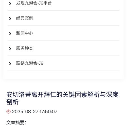
发现九游会·J9平台
经典案例
新闻中心
服务种类
联络九游会·J9
安切洛蒂离开拜仁的关键因素解析与深度
剖析
2025-08-27 17:50:07
文章摘要：