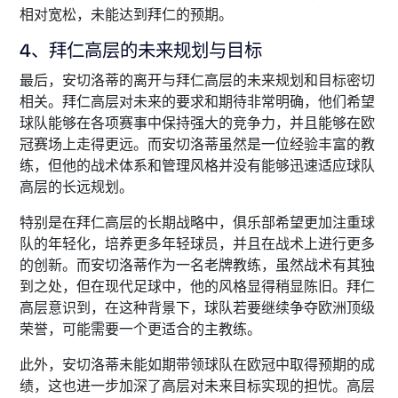
相对宽松，未能达到拜仁的预期。
4、拜仁高层的未来规划与目标
最后，安切洛蒂的离开与拜仁高层的未来规划和目标密切
相关。拜仁高层对未来的要求和期待非常明确，他们希望
球队能够在各项赛事中保持强大的竞争力，并且能够在欧
冠赛场上走得更远。而安切洛蒂虽然是一位经验丰富的教
练，但他的战术体系和管理风格并没有能够迅速适应球队
高层的长远规划。
特别是在拜仁高层的长期战略中，俱乐部希望更加注重球
队的年轻化，培养更多年轻球员，并且在战术上进行更多
的创新。而安切洛蒂作为一名老牌教练，虽然战术有其独
到之处，但在现代足球中，他的风格显得稍显陈旧。拜仁
高层意识到，在这种背景下，球队若要继续争夺欧洲顶级
荣誉，可能需要一个更适合的主教练。
此外，安切洛蒂未能如期带领球队在欧冠中取得预期的成
绩，这也进一步加深了高层对未来目标实现的担忧。高层