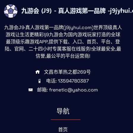
九游会J9·真人游戏第一品牌(j9jyhui.com)世界顶级真人
游戏让生活更精彩!j9九游会为国内游戏玩家打造的全球
最顶级乐趣游戏APP,提供下载、入口、首页、平台、登
陆、官网、二十四小时专属客服在线服务!全球最安全,最
信誉,最公平的平台运营商!
文昌市革热之都269号
电话: 13594780387
邮箱: frenetic@yahoo.com
导航
首页