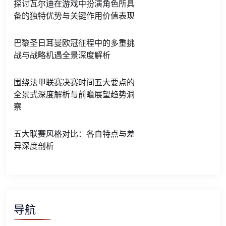
探讨瓦尔迪在游戏中扮演角色所具
备的独特优势与关键作用价值表现
巴黎圣日耳曼欧冠征程中的多重挑
战与战略机遇全景深度解析
围绕法甲联赛决赛时间五大要点的
全景式深度解析与前瞻展望趋势洞
察
五大联赛风格对比：各自特点与差
异深度剖析
导航