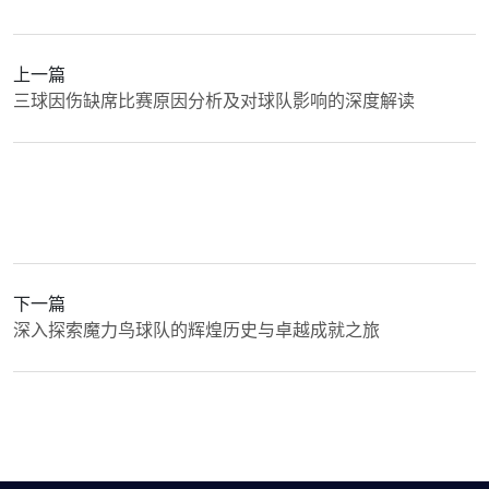
上一篇
三球因伤缺席比赛原因分析及对球队影响的深度解读
下一篇
深入探索魔力鸟球队的辉煌历史与卓越成就之旅